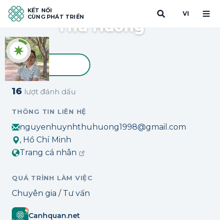
Nguyễn Huỳnh
KẾT NỐI
VI
CÙNG PHÁT TRIỂN
Thu Hương
Đánh dấu
16
lượt đánh dấu
THÔNG TIN LIÊN HỆ
nguyenhuynhthuhuong1998@gmail.com
, Hồ Chí Minh
Trang cá nhân
QUÁ TRÌNH LÀM VIỆC
Chuyên gia / Tư vấn
Canhquan.net