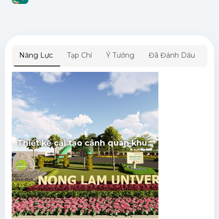
Năng Lực
Tạp Chí
Ý Tưởng
Đã Đánh Dấu
Thiết kế cải tạo cảnh quan khu...