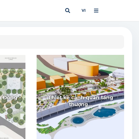
VI
n Đông -
Thiết kế cảnh quan tầng
thượng...