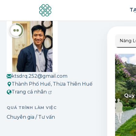
Quang Trần
TẠ
Đánh dấu
Năng L
4
lượt đánh dấu
THÔNG TIN LIÊN HỆ
ktsdrq.252@gmail.com
Thành Phố Huế, Thừa Thiên Huế
Trang cá nhân
Quy 
QUÁ TRÌNH LÀM VIỆC
Chuyên gia / Tư vấn