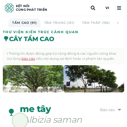
KẾT NỐI
VI
CÙNG PHÁT TRIỂN
TẦM CAO (91)
TẦM TRUNG (161)
TẦM THẤP (156)
CAU 
THƯ VIỆN KIẾN TRÚC CẢNH QUAN
🌳
CÂY TẦM CAO
ℹ️ Thông tin được đóng góp từ cộng đồng & các nguồn công khai.
Vui lòng
báo cáo
nếu nội dung sai lệch hoặc vi phạm tác quyền.
me tây
Báo cáo
Albizia saman