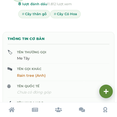
8
lượt đánh dấu
11.812 lượt xem
Cây thân gỗ
Cây Có Hoa
THÔNG TIN CƠ BẢN
🏷️
TÊN THƯỜNG GỌI
Me Tây
🔤
TÊN GỌI KHÁC
Rain tree (Anh)
🌐
TÊN QUỐC TẾ
Chưa có đóng góp
🔬
TÊN KHOA HỌC
Albizia saman
Trang chủ
Tạp chí
Cộng đồng
Cố vấn
Dấu ấ