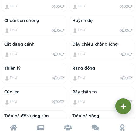
THƯ
THƯ
0
0
0
0
Chuối con chồng
Huỳnh dệ
THƯ
THƯ
0
0
0
0
Cát đằng cánh
Dây chiều không lông
THƯ
THƯ
0
0
0
0
Thiên lý
Rạng đông
THƯ
THƯ
0
0
0
0
Cúc leo
Ráy thân to
THƯ
THƯ
0
0
0
0
Trầu bà đế vương tím
Trầu bà vàng
THƯ
THƯ
0
0
0
0
Trang chủ
Tạp chí
Cộng đồng
Cố vấn
Dấu ấ