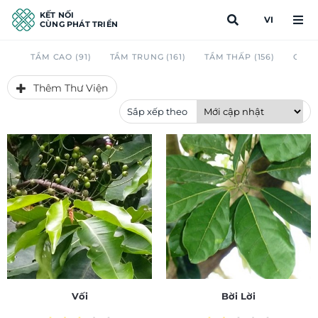
KẾT NỐI
VI
CÙNG PHÁT TRIỂN
TẦM CAO (91)
TẦM TRUNG (161)
TẦM THẤP (156)
CAU 
Thêm Thư Viện
Sắp xếp theo
Vối
Bời Lời