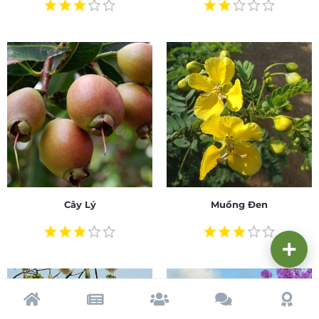
Cây Lý
Muồng Đen
Trang chủ
Tạp chí
Cộng đồng
Cố vấn
Dấu ấ