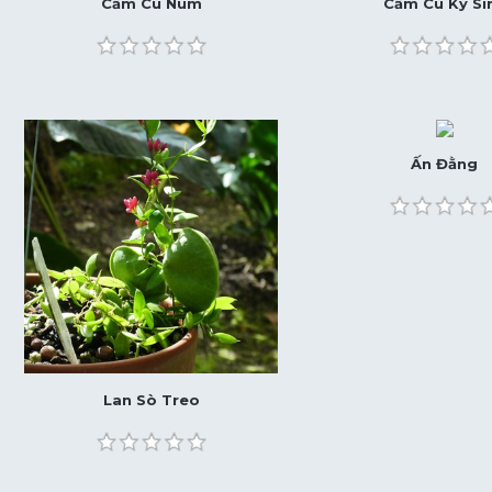
Cẩm Cù Num
Cẩm Cù Ký Si
Ấn Đằng
Lan Sò Treo