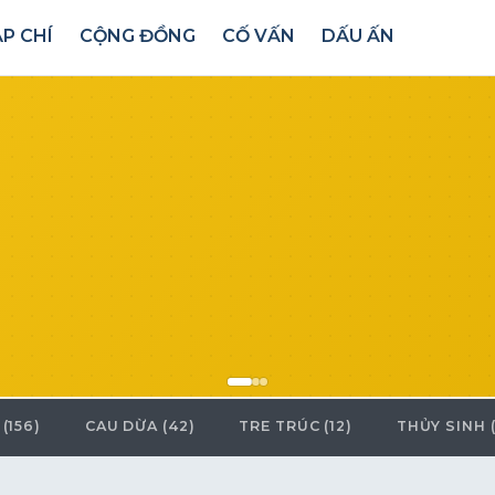
P CHÍ
CỘNG ĐỒNG
CỐ VẤN
DẤU ẤN
(156)
CAU DỪA (42)
TRE TRÚC (12)
THỦY SINH (