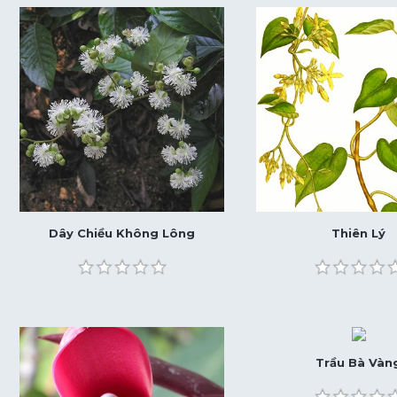
Dây Chiều Không Lông
Thiên Lý
Trầu Bà Vàn