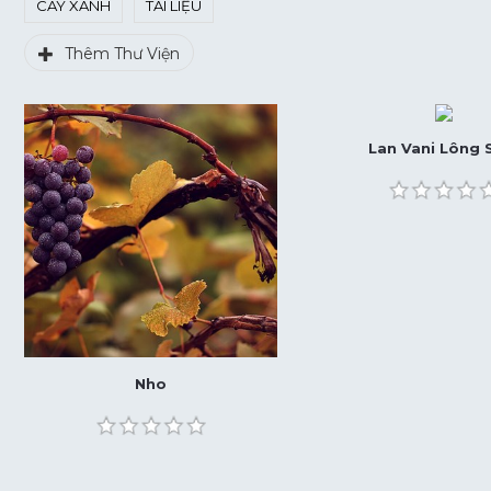
CÂY XANH
TÀI LIỆU
Thêm Thư Viện
Lan Vani Lông
Nho