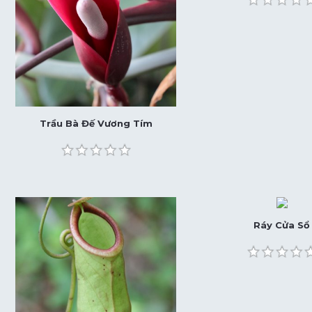
Trầu Bà Đế Vương Tím
Ráy Cửa Sổ