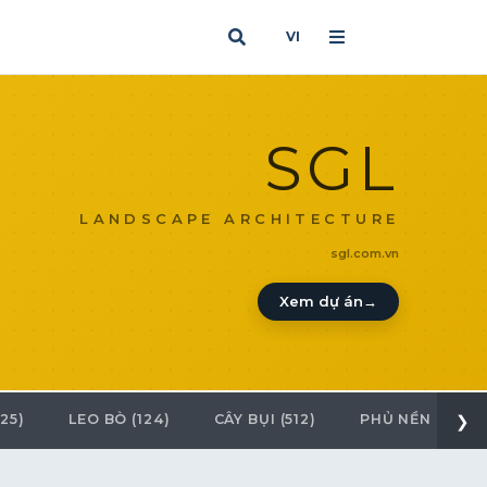
VI
SGL
LANDSCAPE ARCHITECTURE
sgl.com.vn
Xem dự án
→
25)
LEO BÒ (124)
CÂY BỤI (512)
PHỦ NỀN (25)
❯