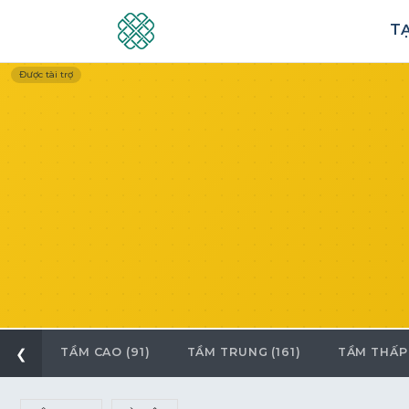
TẠ
Được tài trợ
❮
TẦM CAO (91)
TẦM TRUNG (161)
TẦM THẤP 