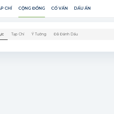
P CHÍ
CỘNG ĐỒNG
CỐ VẤN
DẤU ẤN
ực
Tạp Chí
Ý Tưởng
Đã Đánh Dấu