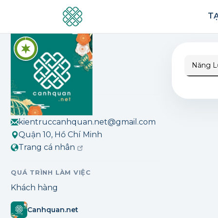
Canhquan.net
TẠ
Đánh dấu
Năng L
28
lượt đánh dấu
THÔNG TIN LIÊN HỆ
kientruccanhquan.net@gmail.com
Quận 10, Hồ Chí Minh
Trang cá nhân
QUÁ TRÌNH LÀM VIỆC
Khách hàng
Canhquan.net