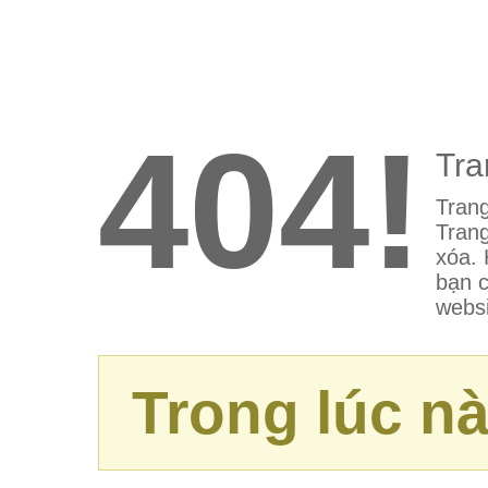
404!
Tra
Trang
Trang
xóa. 
bạn c
websi
Trong lúc nà