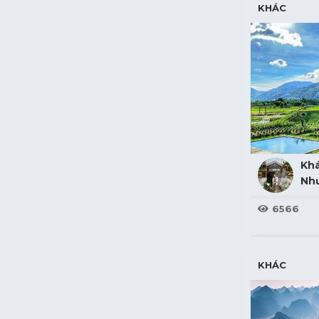
KHÁC
Kh
Như
6566
KHÁC