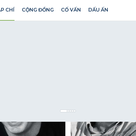
P CHÍ
CỘNG ĐỒNG
CỐ VẤN
DẤU ẤN