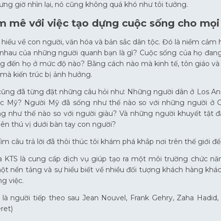
ng giờ nhìn lại, nó cũng không quá khó như tôi tưởng.
m mê với việc tạo dựng cuộc sống cho mọi
 hiểu về con người, văn hóa và bản sắc dân tộc. Đó là niềm cảm
nhau của những người quanh bạn là gì? Cuộc sống của họ đang d
g đến họ ở mức độ nào? Bằng cách nào mà kinh tế, tôn giáo và 
mà kiến ​​trúc bị ảnh hưởng.
 cũng đã từng đặt những câu hỏi như: Những người dân ở Los An
c Mỹ? Người Mỹ đã sống như thế nào so với những người ở Ch
g như thế nào so với người giàu? Và những người khuyết tật đ
 nên thú vị dưới bàn tay con người?
tìm câu trả lời đã thôi thúc tôi khám phá khắp nơi trên thế giới 
a KTS là cung cấp dịch vụ giúp tạo ra một môi trường chức 
ột nền tảng và sự hiểu biết về nhiều đối tượng khách hàng khá
g việc.