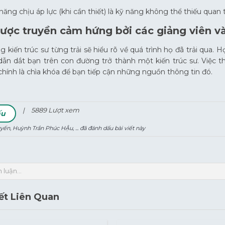
 năng chịu áp lực (khi cần thiết) là kỹ năng không thể thiếu quan
được truyền cảm hứng bởi các giảng viên v
 kiến trúc sư từng trải sẽ hiểu rõ về quá trình họ đã trải qua
dẫn dắt bạn trên con đường trở thành một kiến trúc sư. Việc t
hính là chìa khóa để bạn tiếp cận những nguồn thông tin đó.
|
5889
Lượt xem
ấu
uyến, Huỳnh Trần Phúc HẬu, ... đã đánh dấu bài viết này
 luận...
iết Liên Quan