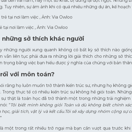
 dài đến vài năm, hay một số khác bị dừng lại đột ngột. Nhưng b
ng. Tuy nhiên, sự ám ảnh khi có quá nhiều những dự án, kế hoạch 
 tại nơi làm việc , Ảnh: Via Owloo
u những sở thích khác người
y những người xung quanh không có bất kỳ sở thích nào giống 
n vẫn liên tục phải đưa ra những lời giải thích cho những sở t
 trọng bằng việc bạn hiểu được ý nghĩa của chúng với bản thân
 rối với môn toán?
ói rằng họ luôn muốn trở thành kiến trúc sư, nhưng họ không gi
. Trong thực tế có nhiều kiến trúc sư không hề giỏi toán. Những
, sự thật là toán học đã trở thành một trong những trải nghiệm 
ói: “
Tôi biết mình không giỏi Toán và dù không biết chính xác
 học, giải tích, vật lý và kết cấu.Tôi sẽ xây dựng nhóm cộng sự
.”
là một trong rất nhiều trở ngại mà bạn cần vượt qua trước khi 