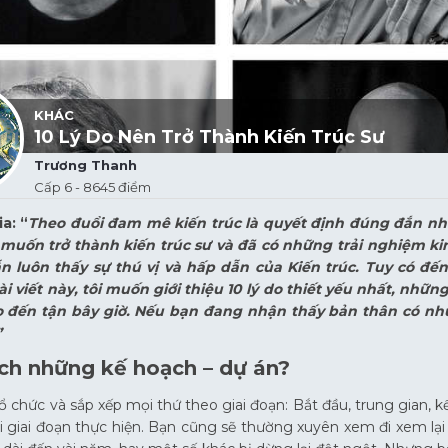
KHÁC
10 Lý Do Nên Trở Thành Kiến Trúc Sư
Trương Thanh
Cấp 6 - 8645 điểm
a: “
Theo đuổi đam mê kiến trúc là quyết định đúng đắn nhất
muốn trở thành kiến trúc sư và đã có những trải nghiệm k
n luôn thấy sự thú vị và hấp dẫn của Kiến trúc. Tuy có đến
i viết này, tôi muốn giới thiệu 10 lý do thiết yếu nhất, nhữ
o đến tận bây giờ. Nếu bạn đang nhận thấy bản thân có nhữ
”
hích những kế hoạch – dự án?
 chức và sắp xếp mọi thứ theo giai đoạn: Bắt đầu, trung gian, k
 giai đoạn thực hiện. Bạn cũng sẽ thường xuyên xem đi xem lại 