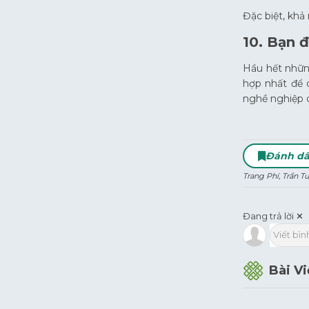
Đặc biệt, khả
10. Bạn 
Hầu hết những
hợp nhất để 
nghề nghiệp c
Đánh d
Trang Phí, Trần T
Đang trả lời
✕
Viết bình
Bài V