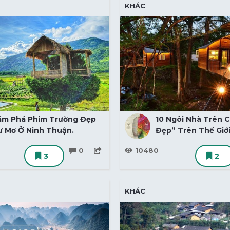
KHÁC
ám Phá Phim Trường Đẹp
10 Ngôi Nhà Trên C
 Mơ Ở Ninh Thuận.
Đẹp” Trên Thế Giớ
0
10480
3
2
KHÁC