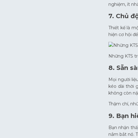
nghiệm, ít nhấ
7. Chủ đ
Thiết kế là m
hiện cơ hội để
Những KTS trẻ
8. Sẵn sà
Mọi người liệ
kéo dài thời 
không còn nặn
Thậm chí, nhữ
9. Bạn hi
Bạn nhận thấy
nắm bắt nó. T