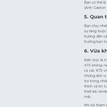
Bạn có thể là
(Ảnh: Gaston 
5. Quan 
Bạn chịu nhi
sự ràng buộc
hưởng đến cả
trường bạn từ
6. Vừa kh
Kiến trúc là 
KTS không nê
cả các KTS v
những đơn vị 
trợ trong nhi
thích và tin 
thiết kế, rend
mãi.
Khi tôi tham 