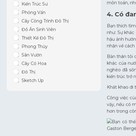
môn toán, như
Kiến Trúc Sư
Phỏng Vấn
4. Có đa
Cây Công Trình Đô Thị
Bạn thích tìm
Đồ Án Sinh Viên
như: Sự khác 
Thiết Kế Đô Thị
hậu ảnh hưởn
nhận về cách 
Phong Thủy
Sân Vườn
Bản thân tôi
khác của nướ
Cây Có Hoa
nghèo đã sốn
Đô Thị
kiến trúc trở
Sketch Up
Khát khao đi 
Công việc củ
vậy, nếu có m
hơn trong côn