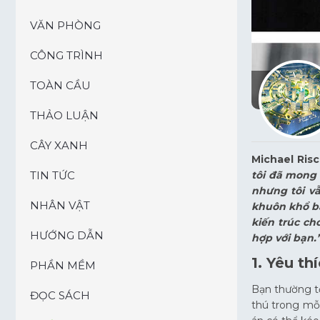
VĂN PHÒNG
CÔNG TRÌNH
TOÀN CẦU
THẢO LUẬN
CÂY XANH
Michael Risci
TIN TỨC
tôi đã mong 
nhưng tôi vẫ
NHÂN VẬT
khuôn khổ bà
kiến trúc ch
HƯỚNG DẪN
hợp với bạn.
1. Yêu t
PHẦN MỀM
Bạn thường tổ
ĐỌC SÁCH
thú trong mỗi