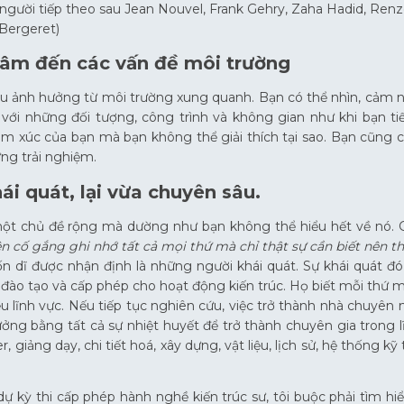
 người tiếp theo sau Jean Nouvel, Frank Gehry, Zaha Hadid, R
Bergeret)
tâm đến các vấn đề môi trường
ều ảnh hưởng từ môi trường xung quanh. Bạn có thể nhìn, cảm 
 với những đối tượng, công trình và không gian như khi bạn ti
m xúc của bạn mà bạn không thể giải thích tại sao. Bạn cũng c
ng trải nghiệm.
ái quát, lại vừa chuyên sâu.
một chủ đề rộng mà dường như bạn không thể hiểu hết về nó. Gi
n cố gắng ghi nhớ tất cả mọi thứ mà chỉ thật sự cần biết nên 
ốn dĩ được nhận định là những người khái quát. Sự khái quát đ
đào tạo và cấp phép cho hoạt động kiến trúc. Họ biết mỗi thứ 
ều lĩnh vực. Nếu tiếp tục nghiên cứu, việc trở thành nhà chuyên
tưởng bằng tất cả sự nhiệt huyết để trở thành chuyên gia trong l
er, giảng dạy, chi tiết hoá, xây dựng, vật liệu, lịch sử, hệ thống k
dự kỳ thi cấp phép hành nghề kiến trúc sư, tôi buộc phải tìm hi