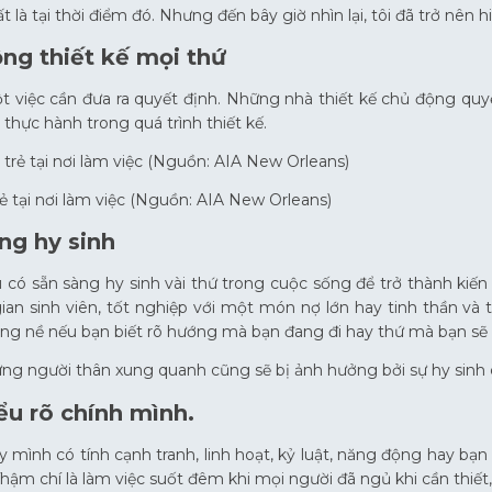
t là tại thời điểm đó. Nhưng đến bây giờ nhìn lại, tôi đã trở nên h
ộng thiết kế mọi thứ
ột việc cần đưa ra quyết định. Những nhà thiết kế chủ động qu
 thực hành trong quá trình thiết kế.
 tại nơi làm việc (Nguồn: AIA New Orleans)
ng hy sinh
u có sẵn sàng hy sinh vài thứ trong cuộc sống để trở thành kiến
gian sinh viên, tốt nghiệp với một món nợ lớn hay tinh thần và th
g nề nếu bạn biết rõ hướng mà bạn đang đi hay thứ mà bạn sẽ p
ng người thân xung quanh cũng sẽ bị ảnh hưởng bởi sự hy sinh 
ểu rõ chính mình.
 mình có tính cạnh tranh, linh hoạt, kỷ luật, năng động hay bạn
hậm chí là làm việc suốt đêm khi mọi người đã ngủ khi cần thiết