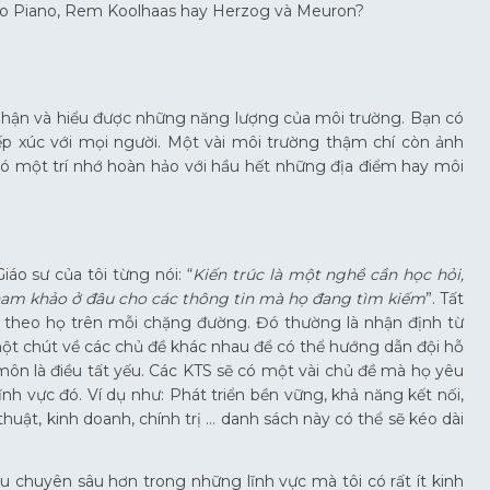
enzo Piano, Rem Koolhaas hay Herzog và Meuron?
nhận và hiểu được những năng lượng của môi trường. Bạn có
ếp xúc với mọi người. Một vài môi trường thậm chí còn ảnh
ó một trí nhớ hoàn hảo với hầu hết những địa điểm hay môi
áo sư của tôi từng nói: “
Kiến trúc là một nghề cần học hỏi,
tham khảo ở đâu cho các thông tin mà họ đang tìm kiếm
”. Tất
ó theo họ trên mỗi chặng đường. Đó thường là nhận định từ
một chút về các chủ đề khác nhau để có thể hướng dẫn đội hỗ
 môn là điều tất yếu. Các KTS sẽ có một vài chủ đề mà họ yêu
ĩnh vực đó. Ví dụ như: Phát triển bền vững, khả năng kết nối,
ỹ thuật, kinh doanh, chính trị … danh sách này có thể sẽ kéo dài
ểu chuyên sâu hơn trong những lĩnh vực mà tôi có rất ít kinh