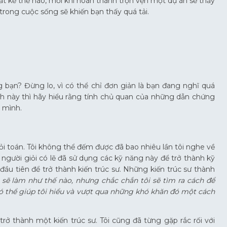
ất kể thế nào, mỗi khi hoàn thành trọn vẹn một dự án sẽ thấy
trong cuộc sống sẽ khiến bạn thấy quá tải.
bạn? Đừng lo, vì có thể chỉ đơn giản là bạn đang nghĩ quá
hích này thì hãy hiểu rằng tính chủ quan của những dẫn chứng
 mình.
ỏi toán. Tôi không thể đếm được đã bao nhiêu lần tôi nghe về
 người giỏi có lẽ đã sử dụng các kỹ năng này để trở thành kỹ
đầu tiên để trở thành kiến trúc sư. Những kiến trúc sư thành
 sẽ làm như thế nào, nhưng chắc chắn tôi sẽ tìm ra cách để
 có thể giúp tôi hiểu và vượt qua những khó khăn đó một cách
trở thành một kiến trúc sư. Tôi cũng đã từng gặp rắc rối với