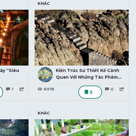
KHÁC
ây “siêu
Kiến Trúc Sư Thiết Kế Cảnh
i
Quan Với Những Tác Phẩm
Nổi Tiếng
1
6918
0
3
KHÁC