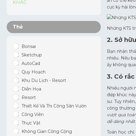
án có thể kéo
KHÁC
cực kỳ hài lò
Thẻ
Những KTS trẻ
2. Sở hữ
Bonsai
Bạn nhận thấ
Sketchup
nhiều. Nếu bạ
AutoCad
ấy không quan
Quy Hoạch
3. Có rắc
Khu Du Lịch - Resort
Nhiều người n
Diễn Họa
điệp khúc này
Resort
sư. Tuy nhiên
Thiết Kế Và Thi Công Sân Vườn
công thường n
Công Viên
vượt qua toán
dễ dàng nhất
Thực Vật
Không Gian Công Cộng
Toán học chỉ 