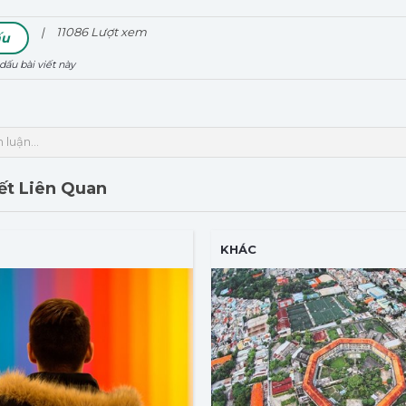
|
11086
Lượt xem
ấu
ấu bài viết này
 luận...
iết Liên Quan
KHÁC