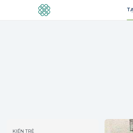
TẠ
KIẾN TRẺ