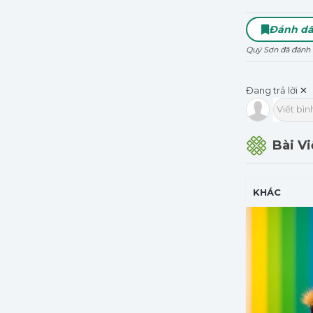
Đánh d
Quý Sơn đã đánh d
Đang trả lời
✕
Viết bình
Bài V
KHÁC