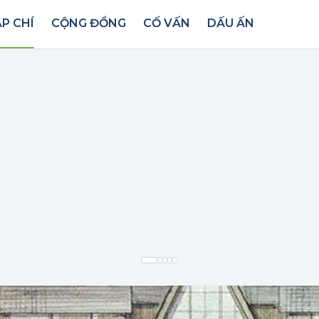
P CHÍ
CỘNG ĐỒNG
CỐ VẤN
DẤU ẤN