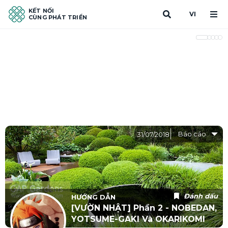
KẾT NỐI
VI
CÙNG PHÁT TRIỂN
Báo cáo
31/07/2018
Đánh dấu
HƯỚNG DẪN
[VƯỜN NHẬT] Phần 2 - NOBEDAN,
YOTSUME-GAKI Và OKARIKOMI