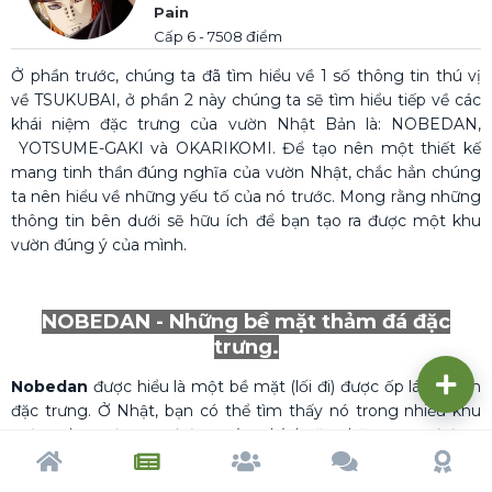
Pain
Cấp 6 - 7508 điểm
Ở phần trước, chúng ta đã tìm hiểu về 1 số thông tin thú vị
về TSUKUBAI, ở phần 2 này chúng ta sẽ tìm hiểu tiếp về các
khái niệm đặc trưng của vườn Nhật Bản là: NOBEDAN,
YOTSUME-GAKI và OKARIKOMI. Để tạo nên một thiết kế
mang tinh thần đúng nghĩa của vườn Nhật, chắc hẳn chúng
ta nên hiểu về những yếu tố của nó trước. Mong rằng những
thông tin bên dưới sẽ hữu ích để bạn tạo ra được một khu
vườn đúng ý của mình.
NOBEDAN - Những bề mặt thảm đá đặc
trưng.
Nobedan
được hiểu là một bề mặt (lối đi) được ốp lát 1 cách
đặc trưng. Ở Nhật, bạn có thể tìm thấy nó trong nhiều khu
vườn: như một con đường vào nhà hoặc những con đường
chính trong vườn, cũng có thể là trước ghế chờ đợi. Nhìn
Trang chủ
Tạp chí
Cộng đồng
Cố vấn
Dấu ấn
chung, nó như 1 yếu tố trang trí để nhận diện khu vườn của