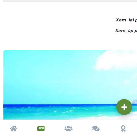
Xem lại p
Xem lại p
Trang chủ
Tạp chí
Cộng đồng
Cố vấn
Dấu ấ