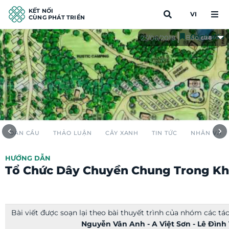
KẾT NỐI
VI
CÙNG PHÁT TRIỂN
Đánh dấu
Báo cáo
23/06/2018
TOÀN CẦU
THẢO LUẬN
CÂY XANH
TIN TỨC
NHÂN VẬT
HƯỚNG DẪN
Tổ Chức Dây Chuyền Chung Trong Khu
Bài viết được soạn lại theo bài thuyết trình của nhóm các tác
Nguyễn Vân Anh - A Việt Sơn - Lê Đìn