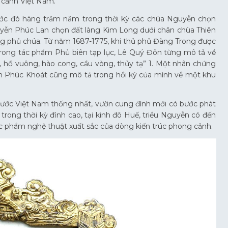
n cảnh Việt Nam.
rước đó hàng trăm năm trong thời kỳ các chúa Nguyễn chọn
guyễn Phúc Lan chọn đất làng Kim Long dưới chân chùa Thiên
ng phủ chúa. Từ năm 1687-1775, khi thủ phủ Đàng Trong được
. Trong tác phẩm Phủ biên tạp lục, Lê Quý Đôn từng mô tả về
 hồ vuông, hào cong, cầu vòng, thủy tạ” 1. Một nhân chứng
yễn Phúc Khoát cũng mô tả trong hồi ký của mình về một khu
 nước Việt Nam thống nhất, vườn cung đình mới có bước phát
 trong thời kỳ đỉnh cao, tại kinh đô Huế, triều Nguyễn có đến
c phẩm nghệ thuật xuất sắc của dòng kiến trúc phong cảnh.