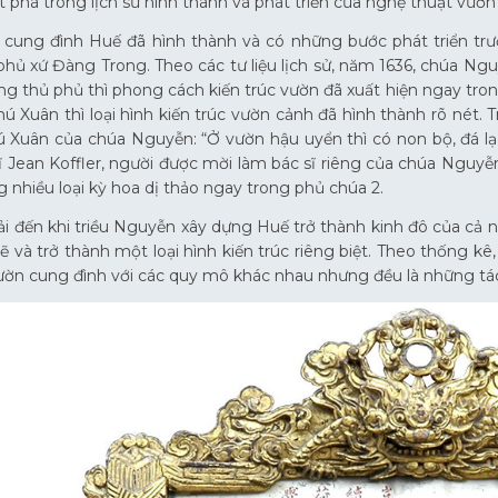
 phá trong lịch sử hình thành và phát triển của nghệ thuật vườ
n cung đình Huế đã hình thành và có những bước phát triển t
phủ xứ Đàng Trong. Theo các tư liệu lịch sử, năm 1636, chúa N
g thủ phủ thì phong cách kiến trúc vườn đã xuất hiện ngay tro
hú Xuân thì loại hình kiến trúc vườn cảnh đã hình thành rõ nét
 Xuân của chúa Nguyễn: “Ở vườn hậu uyển thì có non bộ, đá lạ,
sĩ Jean Koffler, người được mời làm bác sĩ riêng của chúa Ngu
g nhiều loại kỳ hoa dị thảo ngay trong phủ chúa 2.
ải đến khi triều Nguyễn xây dựng Huế trở thành kinh đô của cả
 và trở thành một loại hình kiến trúc riêng biệt. Theo thống kê,
ườn cung đình với các quy mô khác nhau nhưng đều là những tá