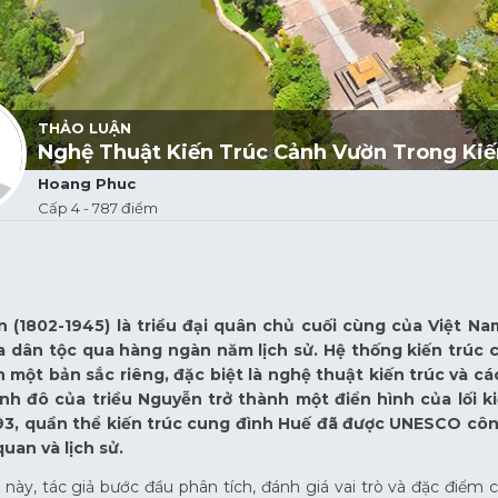
THẢO LUẬN
Nghệ Thuật Kiến Trúc Cảnh Vườn Trong Kiế
Hoang Phuc
Cấp 4 - 787 điểm
 (1802-1945) là triều đại quân chủ cuối cùng của Việt Nam
a dân tộc qua hàng ngàn năm lịch sử. Hệ thống kiến trúc 
n một bản sắc riêng, đặc biệt là nghệ thuật kiến trúc và 
nh đô của triều Nguyễn trở thành một điển hình của lối ki
3, quần thể kiến trúc cung đình Huế đã được UNESCO công 
quan và lịch sử.
t này, tác giả bước đầu phân tích, đánh giá vai trò và đặc điểm