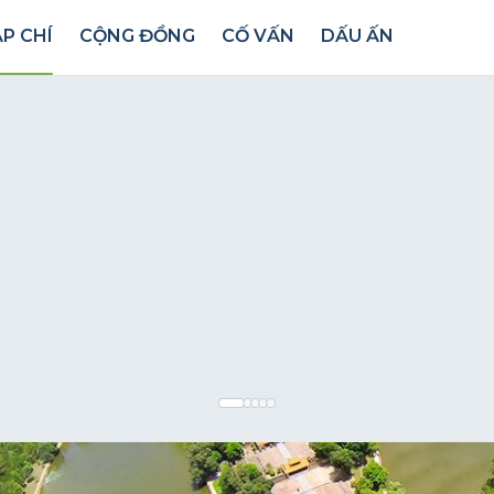
P CHÍ
CỘNG ĐỒNG
CỐ VẤN
DẤU ẤN