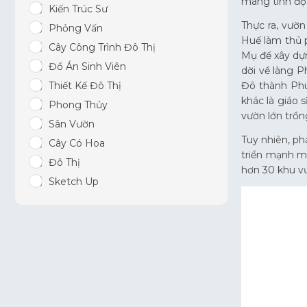
mang tính đột
Kiến Trúc Sư
Thực ra, vườ
Phỏng Vấn
Huế làm thủ 
Cây Công Trình Đô Thị
Mụ để xây dựn
Đồ Án Sinh Viên
dời về làng P
Đô thành Phú
Thiết Kế Đô Thị
khác là giáo 
Phong Thủy
vườn lớn trồn
Sân Vườn
Tuy nhiên, ph
Cây Có Hoa
triển mạnh mẽ
Đô Thị
hơn 30 khu v
Sketch Up