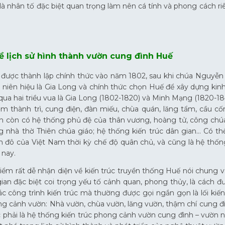
à nhân tố đặc biệt quan trọng làm nên cá tính và phong cách riê
về lịch sử hình thành vườn cung đình Huế
 được thành lập chính thức vào năm 1802, sau khi chúa Nguyễ
 niên hiệu là Gia Long và chính thức chọn Huế để xây dựng kin
qua hai triều vua là Gia Long (1802-1820) và Minh Mạng (1820-1
ồm thành trì, cung điện, đàn miếu, chùa quán, lăng tẩm, cầu c
h còn có hệ thống phủ đệ của thân vương, hoàng tử, công chúa;
g nhà thờ Thiên chúa giáo; hệ thống kiến trúc dân gian… Có th
h đô của Việt Nam thời kỳ chế độ quân chủ, và cũng là hệ thốn
 nay.
ểm rất dễ nhận diện về kiến trúc truyền thống Huế nói chung và
an đặc biệt coi trọng yếu tố cảnh quan, phong thủy, là cách đ
ác công trình kiến trúc mà thường được gọi ngắn gọn là lối kiến 
ng cảnh vườn: Nhà vườn, chùa vườn, lăng vườn, thậm chí cung đi
c phải là hệ thống kiến trúc phong cảnh vườn cung đình – vườn 