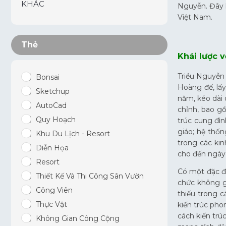
KHÁC
Nguyễn. Đây l
Việt Nam.
Thẻ
Khái lược 
Triều Nguyễn
Bonsai
Hoàng đế, lấy
Sketchup
năm, kéo dài 
AutoCad
chỉnh, bao g
Quy Hoạch
trúc cung đìn
giáo; hệ thốn
Khu Du Lịch - Resort
trong các kin
Diễn Họa
cho đến ngày
Resort
Có một đặc đi
Thiết Kế Và Thi Công Sân Vườn
chức không gi
Công Viên
thiếu trong c
Thực Vật
kiến trúc pho
cách kiến trú
Không Gian Công Cộng