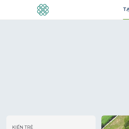
TẠ
KIẾN TRẺ