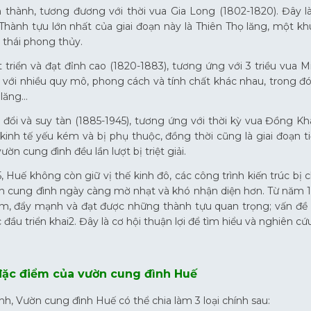
nh thành, tương đương với thời vua Gia Long (1802-1820). Đây 
Thành tựu lớn nhất của giai đoạn này là Thiên Thọ lăng, mộ
 thái phong thủy.
t triển và đạt đỉnh cao (1820-1883), tương ứng với 3 triều vua 
 với nhiều quy mô, phong cách và tính chất khác nhau, trong đó
 lăng…
n đổi và suy tàn (1885-1945), tương ứng với thời kỳ vua Đồng K
c kinh tế yếu kém và bị phụ thuộc, đồng thời cũng là giai đoạ
ườn cung đình đều lần lượt bị triệt giải.
 Huế không còn giữ vị thế kinh đô, các công trình kiến trúc bị c
n cung đình ngày càng mờ nhạt và khó nhận diện hơn. Từ năm 19
m, đẩy mạnh và đạt được những thành tựu quan trọng; vấn đề
 đầu triển khai2. Đây là cơ hội thuận lợi để tìm hiểu và nghiên cứ
 đặc điểm của vườn cung đình Huế
ình, Vườn cung đình Huế có thể chia làm 3 loại chính sau: