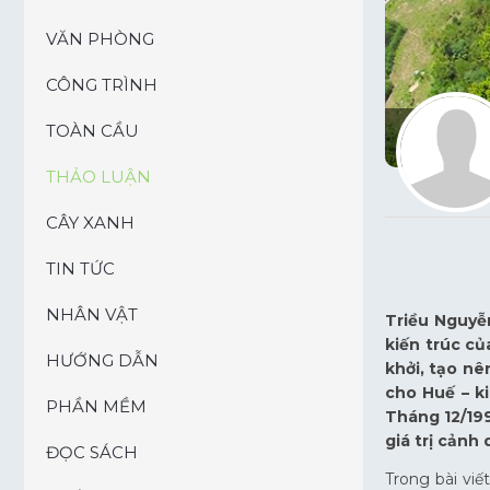
VĂN PHÒNG
CÔNG TRÌNH
TOÀN CẦU
THẢO LUẬN
CÂY XANH
TIN TỨC
NHÂN VẬT
Triều Nguyễn
kiến trúc củ
HƯỚNG DẪN
khởi, tạo nê
cho Huế – ki
PHẦN MỀM
Tháng 12/199
giá trị cảnh 
ĐỌC SÁCH
Trong bài viế