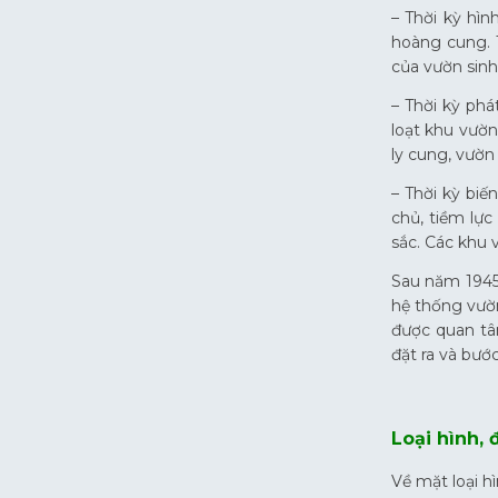
– Thời kỳ hì
hoàng cung. 
của vườn sinh
– Thời kỳ phá
loạt khu vườn
ly cung, vườn
– Thời kỳ biế
chủ, tiềm lự
sắc. Các khu v
Sau năm 1945,
hệ thống vườ
được quan tâ
đặt ra và bước
Loại hình,
Về mặt loại h