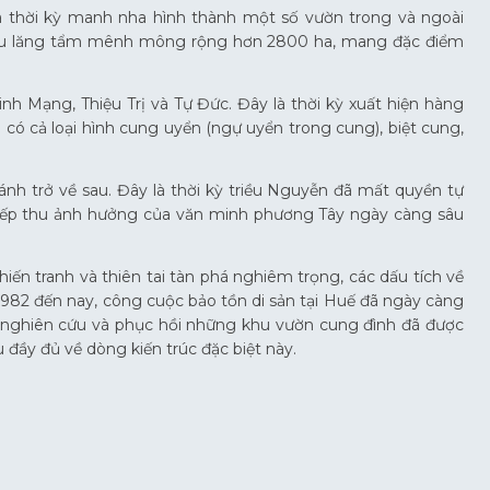
là thời kỳ manh nha hình thành một số vườn trong và ngoài
t khu lăng tẩm mênh mông rộng hơn 2800 ha, mang đặc điểm
Minh Mạng, Thiệu Trị và Tự Đức. Đây là thời kỳ xuất hiện hàng
 có cả loại hình cung uyển (ngự uyển trong cung), biệt cung,
hánh trở về sau. Đây là thời kỳ triều Nguyễn đã mất quyền tự
n tiếp thu ảnh hưởng của văn minh phương Tây ngày càng sâu
hiến tranh và thiên tai tàn phá nghiêm trọng, các dấu tích về
82 đến nay, công cuộc bảo tồn di sản tại Huế đã ngày càng
 nghiên cứu và phục hồi những khu vườn cung đình đã được
u đầy đủ về dòng kiến trúc đặc biệt này.