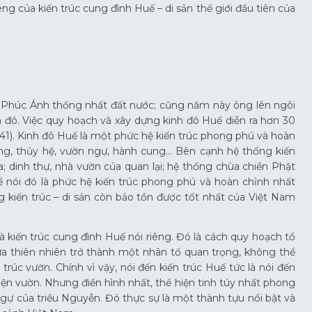
ng của kiến trúc cung đình Huế – di sản thế giới đầu tiên của
n Phúc Ánh thống nhất đất nước; cũng năm này ông lên ngôi
h đô. Việc quy hoạch và xây dựng kinh đô Huế diễn ra hơn 30
841). Kinh đô Huế là một phức hệ kiến trúc phong phú và hoàn
ống, thủy hệ, vườn ngự, hành cung… Bên cạnh hệ thống kiến
 dinh thự, nhà vườn của quan lại; hệ thống chùa chiền Phật
ể nói đó là phức hệ kiến trúc phong phú và hoàn chỉnh nhất
g kiến trúc – di sản còn bảo tồn được tốt nhất của Việt Nam
 kiến trúc cung đình Huế nói riêng. Đó là cách quy hoạch tổ
ưa thiên nhiên trở thành một nhân tố quan trọng, không thể
trúc vườn. Chính vì vậy, nói đến kiến trúc Huế tức là nói đến
ện vườn. Nhưng điển hình nhất, thể hiện tinh túy nhất phong
ngự của triều Nguyễn. Đó thực sự là một thành tựu nổi bật và