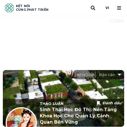
KẾT NỐI
VI
CÙNG PHÁT TRIỂN
Báo cáo
28/09/2018
Đánh dấu
THẢO LUẬN
Sinh Thái Học Đô Thị: Nền Tảng
Khoa Học Cho Quản Lý Cảnh
Quan Bền Vững