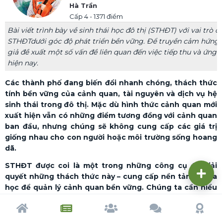
Hà Trần
Cấp 4 - 1371 điểm
Bài viết trình bày về sinh thái học đô thị (STHĐT) với vai tr
STHĐTdưới góc độ phát triển bền vững. Để truyền cảm hứng 
giả đề xuất một số vấn đề liên quan đến việc tiếp thu và ứng 
hiện nay.
Các thành phố đang biến đổi nhanh chóng, thách thức
tính bền vững của cảnh quan, tài nguyên và dịch vụ hệ
sinh thái trong đô thị. Mặc dù hình thức cảnh quan mới
xuất hiện vẫn có những điểm tương đồng với cảnh quan
ban đầu, nhưng chúng sẽ không cung cấp các giá trị
giống nhau cho con người hoặc môi trường sống hoang
dã.
STHĐT được coi là một trong những công cụ để giải
quyết những thách thức này – cung cấp nền tảng khoa
học để quản lý cảnh quan bền vững. Chúng ta cần hiểu
biết về cấu trúc, chức năng và sự biến đổi cảnh quan –
các yếu tố cơ bản của hệ sinh thái. Đồng thời cần giám
Trang chủ
Tạp chí
Cộng đồng
Cố vấn
Dấu ấn
sát dài hạn, kết hợp kiến thức sinh thái vào chính sách,