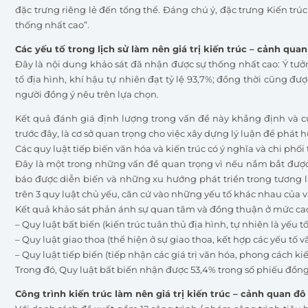
đặc trưng riêng lẻ đến tổng thể. Đáng chú ý, đặc trưng Kiến trú
thống nhất cao”.
Các yếu tố trong lịch sử làm nên giá trị kiến trúc – cảnh quan
Đây là nội dung khảo sát đã nhận được sự thống nhất cao: Ý tưởng
tố địa hình, khí hậu tự nhiên đạt tỷ lệ 93,7%; đồng thời cũng đượ
người đồng ý nêu trên lựa chọn.
Kết quả đánh giá định lượng trong vấn đề này khẳng định và c
trước đây, là cơ sở quan trọng cho việc xây dựng lý luận để phát hu
Các quy luật tiếp biến văn hóa và kiến trúc có ý nghĩa và chi phối 
Đây là một trong những vấn đề quan trọng vì nếu nắm bắt được cá
báo được diễn biến và những xu hướng phát triển trong tương lai
trên 3 quy luật chủ yếu, căn cứ vào những yếu tố khác nhau của v
Kết quả khảo sát phản ánh sự quan tâm và đồng thuận ở mức cao v
– Quy luật bất biến (kiến trúc tuân thủ địa hình, tự nhiên là yếu tố
– Quy luật giao thoa (thể hiện ở sự giao thoa, kết hợp các yếu tố v
– Quy luật tiếp biến (tiếp nhận các giá trị văn hóa, phong cách kiế
Trong đó, Quy luật bất biến nhận được 53,4% trong số phiếu đồng 
Công trình kiến trúc làm nên giá trị kiến trúc – cảnh quan đô