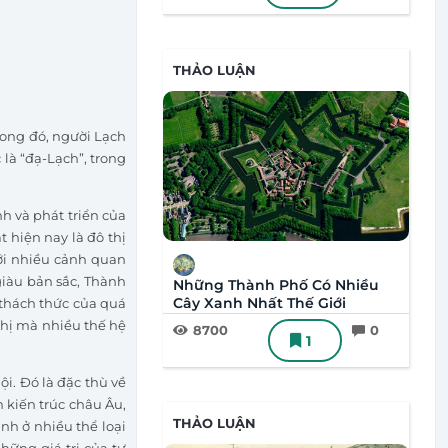
THẢO LUẬN
trong đó, người Lạch
 là “đạ-Lạch”, trong
h và phát triển của
t hiện nay là đô thị
Với nhiều cảnh quan
 giàu bản sắc, Thành
Những Thành Phố Có Nhiều
Cây Xanh Nhất Thế Giới
 thách thức của quá
 thị mà nhiều thế hệ
8700
0
1
i. Đó là đặc thù về
h kiến trúc châu Âu,
THẢO LUẬN
ình ở nhiều thể loại
hững giá trị của tự