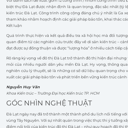
Với danh sách đề xuất gồm 12 công trình / nhóm công trình tiêu bi
biệt thự Đà Lạt được nhận định là quan trọng, đặc sắc nhất (tỷ 
kiến trúc Đà Lạt. Công trình công cộng đáng chú ý nhất là Ga x
tham khảo nhằm hoạch định các giải pháp bảo tồn, khai thác các 
Kết luận
Quá trình thực hiện và kết quả điều tra xã hội học mà đối tượng
quan điểm từ các nghiên cứu trước đây về di sản kiến trúc – cản
đạt được sự đồng thuận và được “lượng hóa” ở nhiều cách tiếp c
Rõ ràng kỳ vọng về đô thị Đà Lạt trở thành đô thị hiện đại nhưng v
mỏi của nhiều người dân yêu mến Đà Lạt. Hy vọng, thông qua 
nghiên cứu lý thuyết, sẽ là những cơ sở dữ liệu quan trọng cho v
xuất các giải pháp bảo tồn và phát triển bền vững kiến trúc cảnh
Nguyễn Huy Văn
Khoa Kiến trúc – Trường Đại học Kiến trúc TP. HCM
GÓC NHÌN NGHỆ THUẬT
Đà Lạt ngày nay đã trở thành một thành phố du lịch nổi tiếng với
vùng Tây Nguyên. Với sự nhất quán trong việc thực thi ý tưởng 
điểm nổi trội của kiến trúc đô thị Đà Lạt – như quy hoạch đô thị 