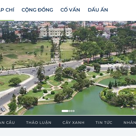
P CHÍ
CỘNG ĐỒNG
CỐ VẤN
DẤU ẤN
ÀN CẦU
THẢO LUẬN
CÂY XANH
TIN TỨC
NHÂN