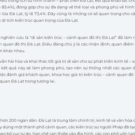
ểu trong lịch sử hình thành – phát triển Đà Lạt, kết quả khảo sát ch
lệ 83,4%), đóng góp cho sự đa dạng về thể loại và phong phú về hình
e lửa Đà Lạt, tỷ lệ 73,4%. Đây cũng là những cơ sở quan trọng cho
di tích kiến trúc quan trọng của Đà Lạt.
 nghiên cứu là “di sản kiến trúc – cảnh quan đô thị Đà Lạt” đã làm 
h quan đô thị Đà Lạt. Điều đáng chú ý là các nhận định, quan điểm c
ận khác nhau.
ẫn hài hòa và khai thác tốt giá trị di sản cho sự phát triển kinh tế –
kết quả này sẽ làm phong phú, tạo nên sự thống nhất các quan đi
iệc đánh giá khách quan, khoa học giá trị kiến trúc – cảnh quan đô 
 quan Đà Lạt trong tương lai.
 hơn 200 ngàn dân. Đà Lạt là trung tâm chính trị, kinh tế và văn hóa
xây dựng một thành phố cảnh quan, các kiến trúc sư người Pháp đã t
theo bố cục tự do, hạn chế can thiệp vào địa hình, các con phố uốn lượ