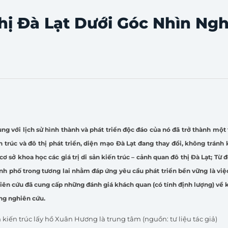
hị Đà Lạt Dưới Góc Nhìn Ng
ùng với lịch sử hình thành và phát triển độc đáo của nó đã trở thành một t
iến trúc và đô thị phát triển, diện mạo Đà Lạt đang thay đổi, không trán
ơ sở khoa học các giá trị di sản kiến trúc – cảnh quan đô thị Đà Lạt; Từ 
ành phố trong tương lai nhằm đáp ứng yêu cầu phát triển bền vững là việ
hiên cứu đã cung cấp những đánh giá khách quan (có tính định lượng) về 
ợng nghiên cứu.