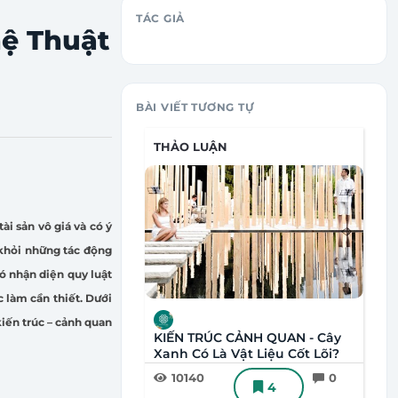
TÁC GIẢ
hệ Thuật
BÀI VIẾT TƯƠNG TỰ
THẢO LUẬN
ài sản vô giá và có ý
h khỏi những tác động
đó nhận diện quy luật
c làm cần thiết. Dưới
kiến trúc – cảnh quan
KIẾN TRÚC CẢNH QUAN - Cây
Xanh Có Là Vật Liệu Cốt Lõi?
10140
0
4