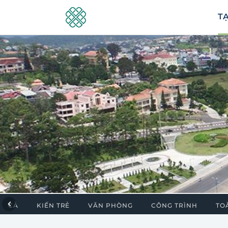
TẠ
Được tài trợ
ẤT CẢ
KIẾN TRẺ
VĂN PHÒNG
CÔNG TRÌNH
TO