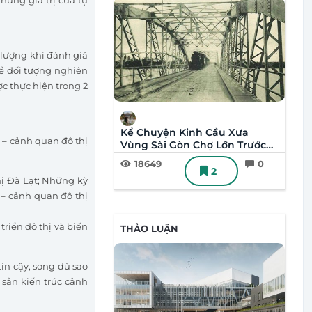
 lượng khi đánh giá
về đối tượng nghiên
ợc thực hiện trong 2
Kể Chuyện Kinh Cầu Xưa
c – cảnh quan đô thị
Vùng Sài Gòn Chợ Lớn Trước
1975 (P1)
18649
0
2
hị Đà Lạt; Những kỳ
– cảnh quan đô thị
triển đô thị và biến
THẢO LUẬN
in cậy, song dù sao
 sản kiến trúc cảnh