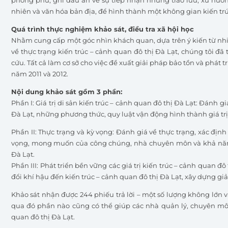
nhiên và văn hóa bản địa, để hình thành một không gian kiến tr
Quá trình thực nghiệm khảo sát, điều tra xã hội học
Nhằm cung cấp một góc nhìn khách quan, dựa trên ý kiến từ nh
về thực trạng kiến trúc – cảnh quan đô thị Đà Lạt, chúng tôi đ
cứu. Tất cả làm cơ sở cho việc đề xuất giải pháp bảo tồn và phát t
năm 2011 và 2012.
Nội dung khảo sát gồm 3 phần:
Phần I: Giá trị di sản kiến trúc – cảnh quan đô thị Đà Lạt: Đánh g
Đà Lạt, những phương thức, quy luật vận động hình thành giá tr
Phần II: Thực trạng và kỳ vọng: Đánh giá về thực trạng, xác đị
vọng, mong muốn của công chúng, nhà chuyên môn và khả năng v
Đà Lạt.
Phần III: Phát triển bền vững các giá trị kiến trúc – cảnh quan đ
đổi khí hậu đến kiến trúc – cảnh quan đô thị Đà Lạt, xây dựng gi
Khảo sát nhận được 244 phiếu trả lời – một số lượng không lớn v
qua đó phần nào cũng có thể giúp các nhà quản lý, chuyên môn
quan đô thị Đà Lạt.