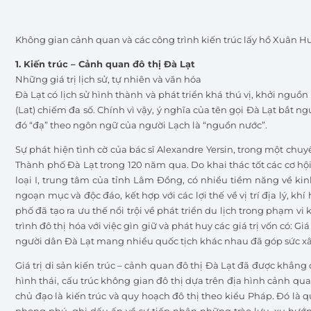
Không gian cảnh quan và các công trình kiến trúc lấy hồ Xuân Hươ
1. Kiến trúc – Cảnh quan đô thị Đà Lạt
Những giá trị lịch sử, tự nhiên và văn hóa
Đà Lạt có lịch sử hình thành và phát triển khá thú vị, khởi nguồn
(Lat) chiếm đa số. Chính vì vậy, ý nghĩa của tên gọi Đà Lạt bắt 
đó “đạ” theo ngôn ngữ của người Lạch là “nguồn nước”.
Sự phát hiện tình cờ của bác sĩ Alexandre Yersin, trong một chu
Thành phố Đà Lạt trong 120 năm qua. Do khai thác tốt các cơ hội 
loại I, trung tâm của tỉnh Lâm Đồng, có nhiều tiềm năng về kinh
ngoạn mục và độc đáo, kết hợp với các lợi thế về vị trí địa lý, 
phố đã tạo ra ưu thế nổi trội về phát triển du lịch trong phạm 
trình đô thị hóa với việc gìn giữ và phát huy các giá trị vốn có: G
người dân Đà Lạt mang nhiều quốc tịch khác nhau đã góp sức x
Giá trị di sản kiến trúc – cảnh quan đô thị Đà Lạt đã được khẳn
hình thái, cấu trúc không gian đô thị dựa trên địa hình cảnh qua
chủ đạo là kiến trúc và quy hoạch đô thị theo kiểu Pháp. Đó là qu
phong phú, ghi dấu ấn về sự tiếp nhận những trào lưu, xu hướng 