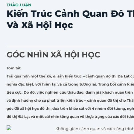
THẢO LUẬN
Kiến Trúc Cảnh Quan Đô T
Và Xã Hội Học
GÓC NHÌN XÃ HỘI HỌC
Tóm tắt
Trải qua hơn một thế kỷ, di sản kiến trúc – cảnh quan đô thị Đà Lạt c
nghĩa đặc biệt, với hiện tại và cả trong tương lai. Trong bối cảnh k
tiêu cực. Do đó, việc nghiên cứu thấu đáo, đánh giá khách quan trên c
và định hướng cho sự phát triển kiến trúc – cảnh quan đô thị cho Th
góc độ xã hội học đô thị, dựa trên khảo sát với 4 nhóm đối tượng, ng
đô thị Đà Lạt và một cái nhìn tổng quan về thực trạng của các đối tư