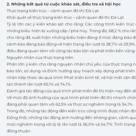
2. Những kết quả từ cuộc khảo sát, điều tra xã hội học
Thực trạng kiến trúc – cảnh quan đô thị Đà Lạt
Khái quát về thực trạng kiến trúc – cảnh quan đô thị Đà Lạt
Tỷ lệ lớn các ý kiến khảo sát cho rằng: Các công trình kiến trú
những biểu hiện bị xuống cấp / phá hủy. Trong đó, 68,2 % cho rằng
cho rằng đã xuất hiện những biểu hiện đáng ở mức đáng báo độ
cảnh báo đáng báo động về hiện trạng lần lượt là 28,7% và 29,9%.
điều đáng quan tâm với công tác bảo tồn và phát triển bền vững d
Nguyên nhân của thực trạng trên
Phần lớn ý kiến cho rằng nguyên nhân chủ yếu của thực trạng nêu
bảo tồn, sử dụng và Định hướng quy hoạch xây dựng phát triển đô
nhân tiếp theo: do quá trình Phát triển kinh tế, xã hội mất cân
tán thành lần lượt 65,1% và 74,1%.
Đánh giá tác động của quá trình phát triển đô thị hiện nay đến di
Về mức độ ảnh hưởng của quá trình phát triển đô thị nhanh chóng
đáng phải quan tâm với 62,5% và thực sự nghiêm trọng là 34,1%.
Trong đó, những tác động đến kiến trúc công trình được nhận đị
Đồng thời, những tác động ảnh hưởng đến không gian, cảnh quan 
mức nghiêm trọng với tỷ lệ lần lượt là 56,0% và 54,7%. Tình trạ
đồng thuận.