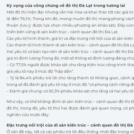
Kỳ vọng của công chúng về đô thị Đà Lạt trong tương lai
Một đô thị hiện đại nhưng vẫn hài hòa và khai thác tốt các giá tr
lệ đến 76,1%; Trong khi đó, mong muốn đô thị mang phong cách 
thuận (lưu ý: được lựa chọn nhiều phương án khảo sát). Đây cũng
triển bền vững di sản kiến trúc – cảnh quan đô thị Đà Lạt.
Các yếu tố hình thành, giá trị và đặc trưng nổi trội của di sản kiế
Các thành tố hình thành di sản kiến trúc – cảnh quan đô thị Đà L
Hai yếu tố cơ bản tạo nên di sản kiến trúc – cảnh quan đô thị Đ
giá trị định lượng Trong đó, một số thông số định lượng đáng chú
– Có 77,5% người được khảo sát cho rằng Kiến trúc công trình th
giá yếu tố này ở mức độ “hấp dẫn”.
– Tỷ lệ 84,4% phiếu trả lời cho rằng thành tố Không gian, cảnh 
trong số đó đánh giá yếu tố này ở mức độ “có phong cách riêng đặ
– Đánh giá chung: có 50,3% phiếu khảo sát cho rằng cả hai yếu tố
Như vậy, có thể khẳng định di sản kiến trúc – cảnh quan đô thị 
đô thị, trong đó, yếu tố thứ hai được đánh giá quan trọng, có p
nghiên cứu trước đây.
Đặc trưng nổi trội của di sản kiến trúc – cảnh quan đô thị Đà
Ở vấn đề này, tất cả các phiếu trả lời đều thống nhất đặc trưng nổ