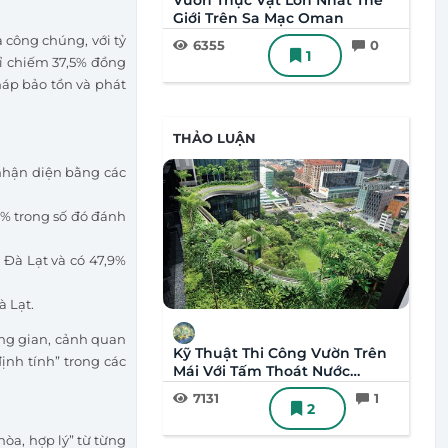
Vườn Thực Vật Lớn Nhất Thế
Giới Trên Sa Mạc Oman
a công chúng, với tỷ
6355
0
1
hỉ chiếm 37,5% đồng
háp bảo tồn và phát
THẢO LUẬN
 nhận diện bằng các
8% trong số đó đánh
 Đà Lạt và có 47,9%
à Lạt.
ông gian, cảnh quan
Kỹ Thuật Thi Công Vườn Trên
ịnh tính” trong các
Mái Với Tấm Thoát Nước
PlanterCell
7131
1
2
hòa, hợp lý” từ từng