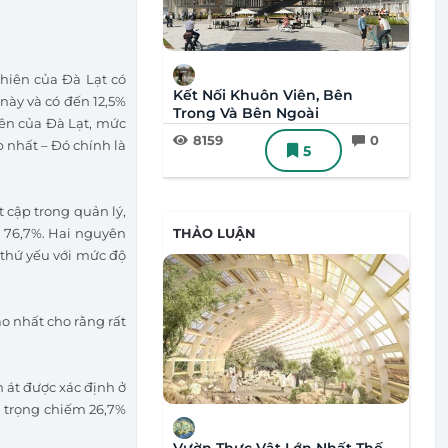
nhiên của Đà Lạt có
Kết Nối Khuôn Viên, Bên
 này và có đến 12,5%
Trong Và Bên Ngoài
iên của Đà Lạt, mức
8159
0
p nhất – Đó chính là
5
 cập trong quản lý,
à 76,7%. Hai nguyên
THẢO LUẬN
 thứ yếu với mức độ
o nhất cho rằng rất
 át được xác định ở
m trọng chiếm 26,7%