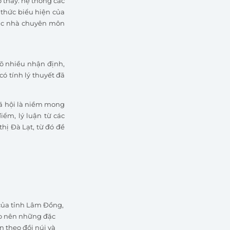
o thấy: hệ thống các
 thức biểu hiện của
 các nhà chuyên môn
rõ nhiều nhận định,
ó tính lý thuyết đã
 xã hội là niềm mong
ểm, lý luận từ các
thị Đà Lạt, từ đó đề
 của tỉnh Lâm Đồng,
ạo nên những đặc
n theo đồi núi và