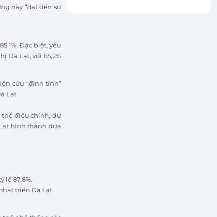
ưng này “đạt đến sự
85,1%. Đặc biệt, yếu
hị Đà Lạt, với 65,2%
ên cứu “định tính”
à Lạt.
 thể điều chỉnh, dự
 Lạt hình thành dựa
ỷ lệ 87,8%.
hát triển Đà Lạt.