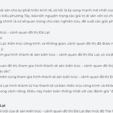
ị di sản cho sự phát triển kinh tế, xã hội là kỳ vọng mạnh mẽ nhất củ
kiểu phương Tây, bảo tồn nguyên trạng các giá trị di sản vốn có c
 chính là cơ sở quan trọng cho việc nghiên cứu, đề xuất các giải p
n trúc – cảnh quan đô thị Đà Lạt
ạt
à Lạt: Kiến trúc công trình và Không gian, cảnh quan đô thị đã được
 ý:
am gia hình thành di sản kiến trúc – cảnh quan đô thị Đà Lạt, có 44,
quan đô thị tham gia hình thành di sản kiến trúc – cảnh quan đô thị
c sắc”.
 trên cùng tham gia hình thành di sản kiến trúc – cảnh quan đô thị Đ
Đà Lạt hình thành từ hai thành tố cơ bản: Kiến trúc công trình và Kh
hong cách riêng. Điều này hoàn toàn thống nhất với các đánh giá “đ
 Lạt
i trội của di sản kiến trúc – cảnh quan đô thị Đà Lạt đạt mức độ “hài 