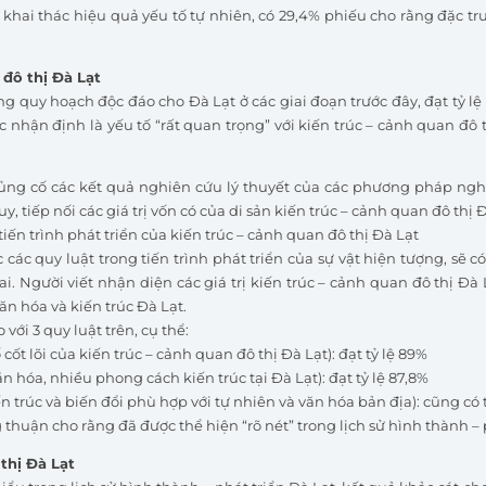
c khai thác hiệu quả yếu tố tự nhiên, có 29,4% phiếu cho rằng đặc tr
 đô thị Đà Lạt
 quy hoạch độc đáo cho Đà Lạt ở các giai đoạn trước đây, đạt tỷ lệ 
c nhận định là yếu tố “rất quan trọng” với kiến trúc – cảnh quan đô t
ủng cố các kết quả nghiên cứu lý thuyết của các phương pháp nghi
y, tiếp nối các giá trị vốn có của di sản kiến trúc – cảnh quan đô thị Đ
tiến trình phát triển của kiến trúc – cảnh quan đô thị Đà Lạt
c quy luật trong tiến trình phát triển của sự vật hiện tượng, sẽ có
. Người viết nhận diện các giá trị kiến trúc – cảnh quan đô thị Đà
ăn hóa và kiến trúc Đà Lạt.
ới 3 quy luật trên, cụ thể:
 cốt lõi của kiến trúc – cảnh quan đô thị Đà Lạt): đạt tỷ lệ 89%
ăn hóa, nhiều phong cách kiến trúc tại Đà Lạt): đạt tỷ lệ 87,8%
n trúc và biến đổi phù hợp với tự nhiên và văn hóa bản địa): cũng có t
thuận cho rằng đã được thể hiện “rõ nét” trong lịch sử hình thành – p
 thị Đà Lạt