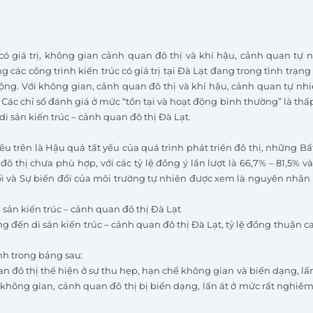
c có giá trị, không gian cảnh quan đô thị và khí hậu, cảnh quan tự 
 các công trình kiến trúc có giá trị tại Đà Lạt đang trong tình trạng
ng. Với không gian, cảnh quan đô thị và khí hậu, cảnh quan tự nh
 Các chỉ số đánh giá ở mức “tồn tại và hoạt động bình thường” là thấ
i sản kiến trúc – cảnh quan đô thị Đà Lạt.
 trên là Hậu quả tất yếu của quá trình phát triển đô thị, những Bất
 thị chưa phù hợp, với các tỷ lệ đồng ý lần lượt là 66,7% – 81,5% v
 đối và Sự biến đổi của môi trường tự nhiên được xem là nguyên nhân
 sản kiến trúc – cảnh quan đô thị Đà Lạt
 đến di sản kiến trúc – cảnh quan đô thị Đà Lạt, tỷ lệ đồng thuận ca
nh trong bảng sau:
đô thị thể hiện ở sự thu hẹp, hạn chế không gian và biến dạng, lấn
ng không gian, cảnh quan đô thị bị biến dạng, lấn át ở mức rất nghiê