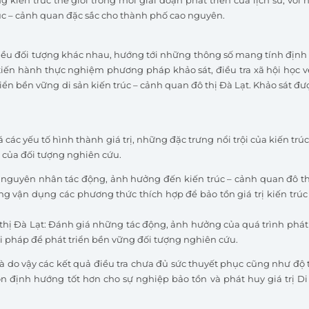
úc – cảnh quan đặc sắc cho thành phố cao nguyên.
iều đối tượng khác nhau, hướng tới những thông số mang tính định
ã tiến hành thực nghiệm phương pháp khảo sát, điều tra xã hội học 
riển bền vững di sản kiến trúc – cảnh quan đô thị Đà Lạt. Khảo sát đư
iá các yếu tố hình thành giá trị, những đặc trưng nổi trội của kiến trú
ị của đối tượng nghiên cứu.
nh nguyên nhân tác động, ảnh hưởng đến kiến trúc – cảnh quan đô t
ận dụng các phương thức thích hợp để bảo tồn giá trị kiến trúc 
ô thị Đà Lạt: Đánh giá những tác động, ảnh hưởng của quá trình phát 
ải pháp để phát triển bền vững đối tượng nghiên cứu.
à do vậy các kết quả điều tra chưa đủ sức thuyết phục cũng như độ t
 định hướng tốt hơn cho sự nghiệp bảo tồn và phát huy giá trị Di