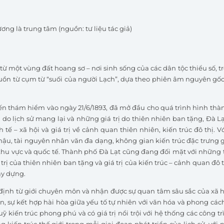
ng là trung tâm (nguồn: tư liệu tác giả)
 từ một vùng đất hoang sơ – nơi sinh sống của các dân tộc thiểu số, 
nguồn từ cụm từ “suối của người Lạch”, dựa theo phiên âm nguyên gốc
yến thám hiểm vào ngày 21/6/1893, đã mở đầu cho quá trình hình thàn
do lịch sử mang lại và những giá trị do thiên nhiên ban tặng, Đà Lạ
 tế – xã hội và giá trị về cảnh quan thiên nhiên, kiến trúc đô thị. 
khí hậu, tài nguyên nhân văn đa dạng, không gian kiến trúc đặc trưng
vi khu vực và quốc tế. Thành phố Đà Lạt cũng đang đối mặt với những
iá trị của thiên nhiên ban tặng và giá trị của kiến trúc – cảnh quan đô
ây dựng.
g định từ giới chuyên môn và nhận được sự quan tâm sâu sắc của xã hộ
n, sự kết hợp hài hòa giữa yếu tố tự nhiên với văn hóa và phong các
ỹ kiến trúc phong phú và có giá trị nổi trội với hệ thống các công tr
kiến trúc thế giới trong mỗi giai đoạn phát triển của lịch sử, với n