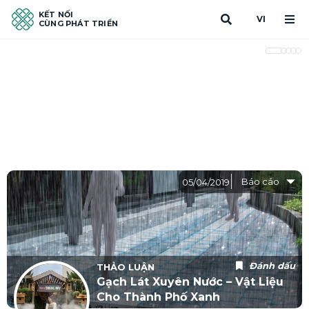
KẾT NỐI
VI
CÙNG PHÁT TRIỂN
Báo cáo
05/04/2019
Đánh dấu
THẢO LUẬN
Gạch Lát Xuyên Nước – Vật Liệu
Cho Thành Phố Xanh