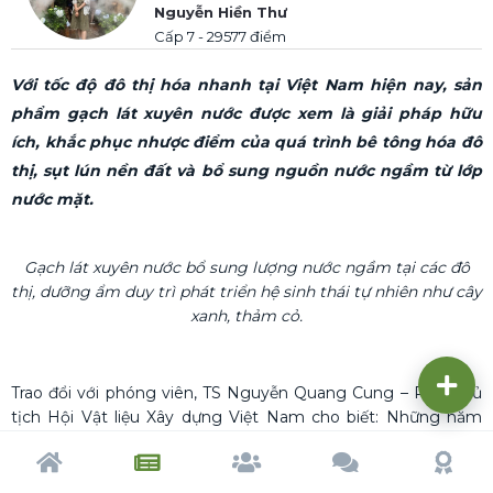
Nguyễn Hiền Thư
Cấp 7 - 29577 điểm
Với tốc độ đô thị hóa nhanh tại Việt Nam hiện nay, sản
phẩm gạch lát xuyên nước được xem là giải pháp hữu
ích, khắc phục nhược điểm của quá trình bê tông hóa đô
thị, sụt lún nền đất và bổ sung nguồn nước ngầm từ lớp
nước mặt.
Gạch lát xuyên nước bổ sung lượng nước ngầm tại các đô
thị, dưỡng ẩm duy trì phát triển hệ sinh thái tự nhiên như cây
xanh, thảm cỏ.
Trao đổi với phóng viên, TS Nguyễn Quang Cung – Phó Chủ
tịch Hội Vật liệu Xây dựng Việt Nam cho biết: Những năm
gần đây, quá trình bê tông hóa đô thị diễn nhanh chóng gây
ra không ít hệ lụy cho môi trường tự nhiên và xã hội như: hiệu
Trang chủ
Tạp chí
Cộng đồng
Cố vấn
Dấu ấn
ứng đảo nhiệt đô thị, ngập úng, ô nhiễm, sụt giảm nguồn