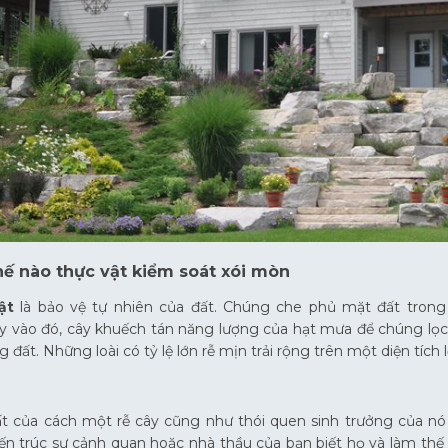
ế nào thực vật kiểm soát xói mòn
ật
là bảo vệ tự nhiên của đất. Chúng che phủ mặt đất trong 
ay vào đó, cây khuếch tán năng lượng của hạt mưa để chúng lọc
g đất. Những loài có tỷ lệ lớn rễ mịn trải rộng trên một diện tíc
t của cách một rễ cây cũng như thói quen sinh trưởng của nó 
ến trúc sư cảnh quan hoặc nhà thầu của bạn biết họ và làm thế