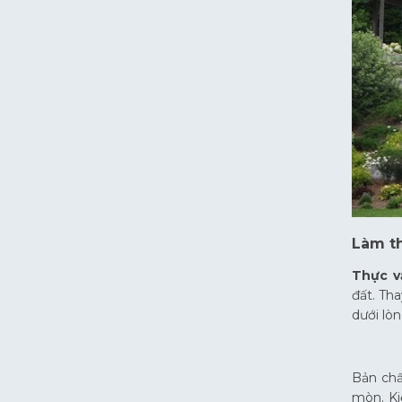
Làm th
Thực v
đất. Th
dưới lòn
Bản chấ
mòn. Ki