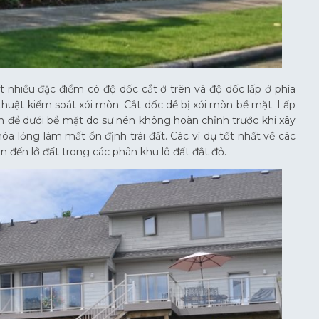
ất nhiều đặc điểm có độ dốc cắt ở trên và độ dốc lấp ở phía
 thuật kiểm soát xói mòn. Cắt dốc dễ bị xói mòn bề mặt. Lấp
n đề dưới bề mặt do sự nén không hoàn chỉnh trước khi xây
a lỏng làm mất ổn định trái đất. Các ví dụ tốt nhất về các
n đến lở đất trong các phân khu lô đất đắt đỏ.