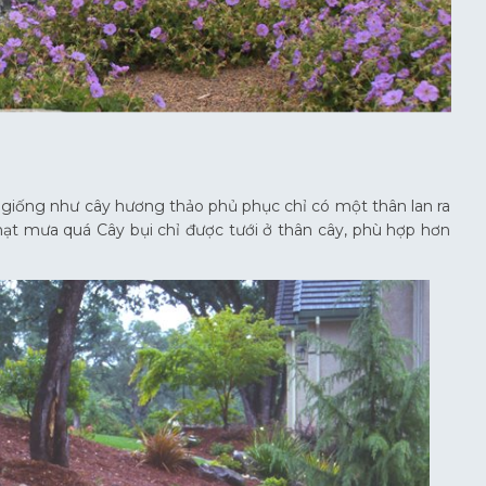
, giống như cây hương thảo phủ phục chỉ có một thân lan ra
t mưa quá Cây bụi chỉ được tưới ở thân cây, phù hợp hơn