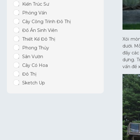
Kiến Trúc Sư
Phỏng Vấn
Cây Công Trình Đô Thị
Đồ Án Sinh Viên
Thiết Kế Đô Thị
Xói mòn
dưới. M
Phong Thủy
đầy các
Sân Vườn
dựng. T
Cây Có Hoa
vấn đề 
Đô Thị
Sketch Up