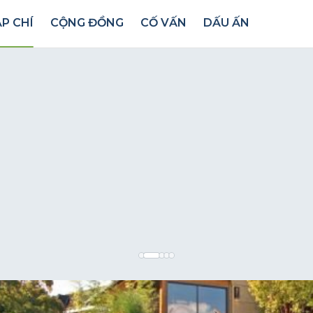
P CHÍ
CỘNG ĐỒNG
CỐ VẤN
DẤU ẤN