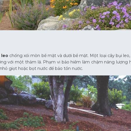
 leo
chống xói mòn bề mặt và dưới bề mặt. Một loại cây bụi leo
ng với một thảm lá. Phạm vi bảo hiểm làm chậm năng lượng hạ
i nhỏ giọt hoặc bọt nước để bảo tồn nước.