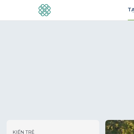
TẠ
KIẾN TRẺ