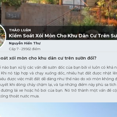
THẢO LUẬN
Kiểm Soát Xói Mòn Cho Khu Dân Cư Trên S
Nguyễn Hiền Thư
Cấp 7 - 29562 điểm
oát xói mòn cho khu dân cư trên sườn đồi?
 nào bạn xử lý các vấn đề sườn dốc của bạn bởi vì luôn có khả n
. Khi nó tập hợp và chạy xuống dốc, nhiều hạt đất được nhặt l
iểu được việc mất đất dễ dàng như thế nào do xói mòn không đư
quyết khi dòng chảy chậm lại, và tại những điểm này phù sa tích 
 đường lái xe hoặc hồ bơi của bạn. Nó trở thành một vấn đề c
cống thoát nước mưa.