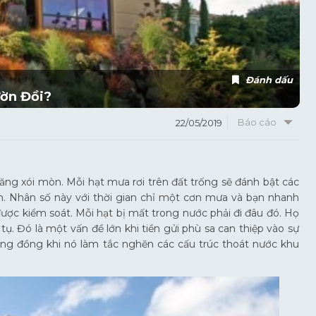
Đánh dấu
ườn Đồi?
Báo cáo
22/05/2019
ăng xói mòn. Mỗi hạt mưa rơi trên đất trống sẽ đánh bật các
ên. Nhân số này với thời gian chỉ một cơn mưa và bạn nhanh
ợc kiểm soát. Mỗi hạt bị mất trong nước phải đi đâu đó. Họ
tụ. Đó là một vấn đề lớn khi tiền gửi phù sa can thiệp vào sự
ộng đồng khi nó làm tắc nghẽn các cấu trúc thoát nước khu