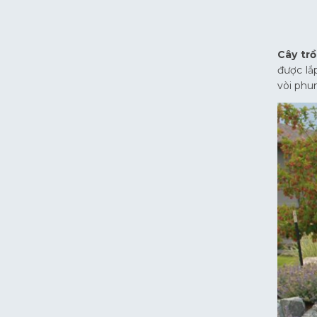
Cây tr
được lắ
vòi phu