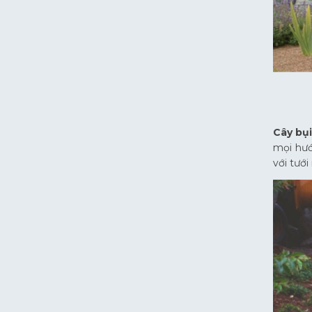
Cây bụi
mọi hướ
với tướ