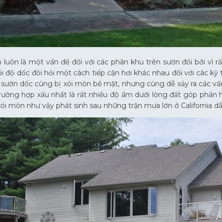
 luôn là một vấn đề đối với các phân khu trên sườn đồi bởi vì r
ỗi độ dốc đòi hỏi một cách tiếp cận hơi khác nhau đối với các kỹ
 sườn dốc cũng bị xói mòn bề mặt, nhưng cũng dễ xảy ra các vấ
rường hợp xấu nhất là rất nhiều độ ẩm dưới lòng đất góp phần hó
xói mòn như vậy phát sinh sau những trận mưa lớn ở California dẫ