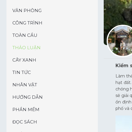
VĂN PHÒNG
CÔNG TRÌNH
TOÀN CẦU
THẢO LUẬN
CÂY XANH
Kiểm s
TIN TỨC
Làm thế
hạt đất
NHÂN VẬT
chóng h
sẽ giải 
HƯỚNG DẪN
ổn định
phố và 
PHẦN MỀM
ĐỌC SÁCH