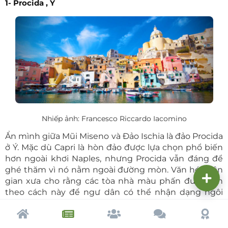
1-
Procida
,
Ý
Nhiếp ảnh: Francesco Riccardo Iacomino
Ẩn mình giữa Mũi Miseno và Đảo Ischia là đảo Procida
ở Ý. Mặc dù Capri là hòn đảo được lựa chọn phổ biến
hơn ngoài khơi Naples, nhưng Procida vẫn đáng để
ghé thăm vì nó nằm ngoài đường mòn. Văn hóa dân
gian xưa cho rằng các tòa nhà màu phấn được sơn
theo cách này để ngư dân có thể nhận dạng ngôi
nhà của họ khi ra biển.
Trang chủ
Tạp chí
Cộng đồng
Cố vấn
Dấu ấ
2-
Copenhagen
,
Đan Mạch