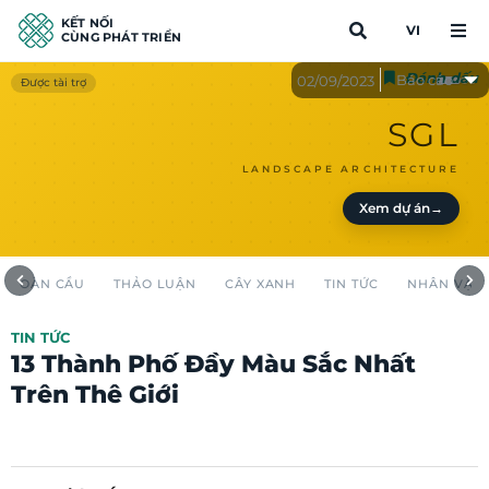
KẾT NỐI
VI
CÙNG PHÁT TRIỂN
Đánh dấu
Báo cáo
02/09/2023
Được tài trợ
SGL
LANDSCAPE ARCHITECTURE
Xem dự án
→
TOÀN CẦU
THẢO LUẬN
CÂY XANH
TIN TỨC
NHÂN VẬT
TIN TỨC
13 Thành Phố Đầy Màu Sắc Nhất
Trên Thê Giới