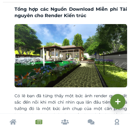
Tổng hợp các Nguồn Download Miễn phí Tài
nguyên cho Render Kiến trúc
Có lẽ bạn đã từng thấy một bức ảnh render quá xuất
sắc đến nỗi khi mới chỉ nhìn qua lần đầu tiên, bạn đã
tưởng đó là một bức ảnh chụp của một căn phòng
hoặc một công trình thực tế. Làm thế nào để đưa
phương án thiết kế của bạn lên một tầm cao mới, để
Trang chủ
Tạp chí
Cộng đồng
Cố vấn
Dấu ấ
gây ân tượng với các khách hàng của bạn với sự chân