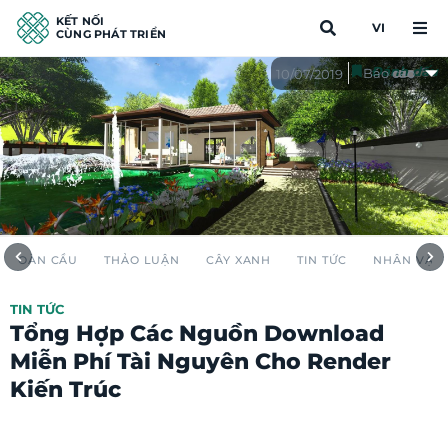
KẾT NỐI
VI
CÙNG PHÁT TRIỂN
Đánh dấu
Báo cáo
10/07/2019
TOÀN CẦU
THẢO LUẬN
CÂY XANH
TIN TỨC
NHÂN VẬT
TIN TỨC
Tổng Hợp Các Nguồn Download
Miễn Phí Tài Nguyên Cho Render
Kiến Trúc