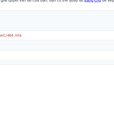
 giải quyết vấn đề của bạn, bạn có thể quay lại
trang chủ
để tiếp
net/404.htm