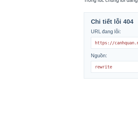
Trong lúc chúng tôi đang
Chi tiết lỗi 404
URL đang lỗi:
https://canhquan.
Nguồn:
rewrite