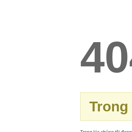
40
Trong 