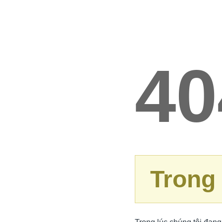
40
Trong 