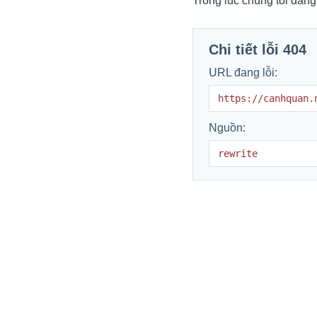
Trong lúc chúng tôi đang
Chi tiết lỗi 404
URL đang lỗi:
https://canhquan.
Nguồn:
rewrite