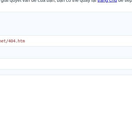
 giải quyết vấn đề của bạn, bạn có thể quay lại
trang chủ
để tiếp
net/404.htm