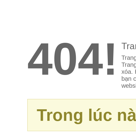
404!
Tra
Trang
Trang
xóa. 
bạn c
websi
Trong lúc nà