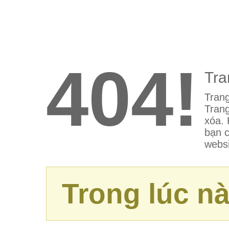
404!
Tra
Trang
Trang
xóa. 
bạn c
websi
Trong lúc nà