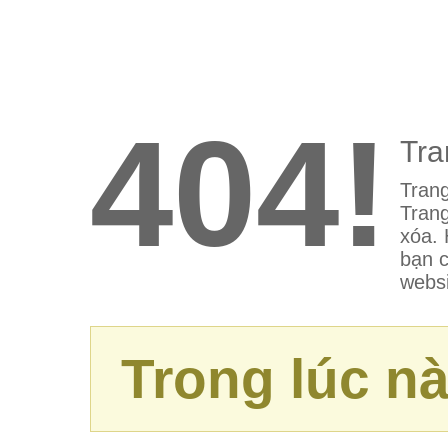
404!
Tra
Trang
Trang
xóa. 
bạn c
websi
Trong lúc nà