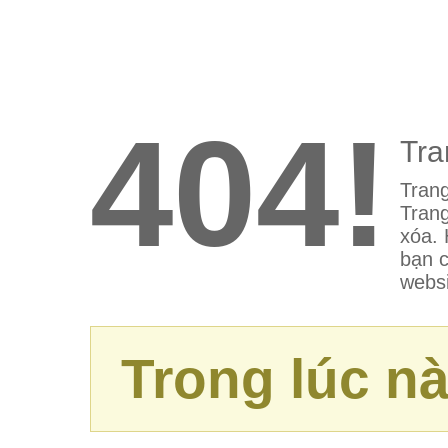
404!
Tra
Trang
Trang
xóa. 
bạn c
websi
Trong lúc nà