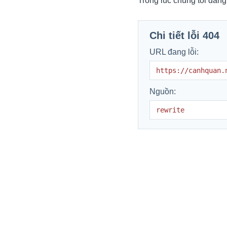
Trong lúc chúng tôi đang
Chi tiết lỗi 404
URL đang lỗi:
https://canhquan.
Nguồn:
rewrite