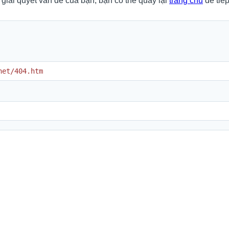
 giải quyết vấn đề của bạn, bạn có thể quay lại
trang chủ
để tiếp
net/404.htm