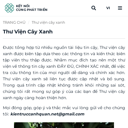
KẾT NỐI
VI
CÙNG PHÁT TRIỂN
TRANG CHỦ
/
Thư viện cây xanh
Thư Viện Cây Xanh
Được tổng hợp từ nhiều nguồn tài liệu tin cậy, Thư viện cây
xanh được biên tập dựa theo các thông tin và kiến thức biên
tập viên thu thập được. Nhằm mục đích tạo nên một thư
viện về thông tin cây xanh ĐẦY ĐỦ, CHÍNH XÁC nhất, để việc
tra cứu thông tin của mọi người dễ dàng và chính xác hơn.
Thư viện cây xanh sẽ liên tục được cập nhật và bổ sung.
Trong quá trình cập nhật không tránh khỏi những sai sót,
chúng tôi rất mong sự góp ý của các bạn để Thư viện cây
xanh ngày càng hoàn thiện hơn.
Mọi đóng góp, góp ý và thắc mắc vui lòng gửi về cho chúng
tôi:
kientruccanhquan.net@gmail.com