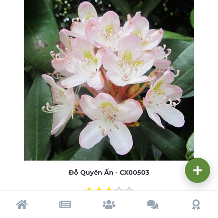
Đỗ Quyên Ấn - CX00503
Trang chủ
Tạp chí
Cộng đồng
Cố vấn
Dấu ấ