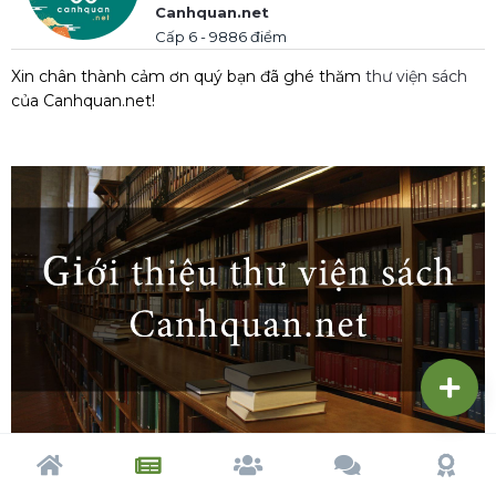
Canhquan.net
Cấp 6 - 9886 điểm
Xin chân thành cảm ơn quý bạn đã ghé thăm
thư viện sách
của Canhquan.net!
Trang chủ
Tạp chí
Cộng đồng
Cố vấn
Dấu ấn