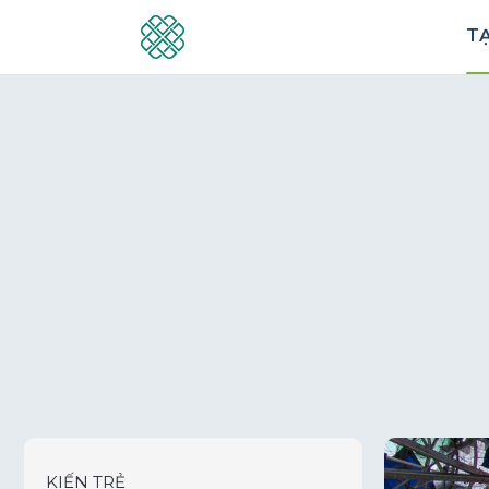
TẠ
KIẾN TRẺ