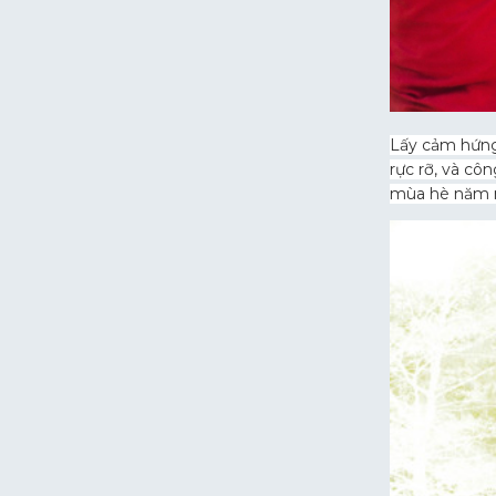
Lấy cảm hứng 
rực rỡ, và cô
mùa hè năm 