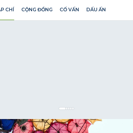
P CHÍ
CỘNG ĐỒNG
CỐ VẤN
DẤU ẤN