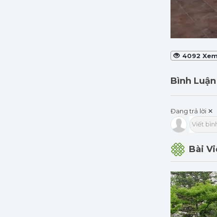
4092 Xe
Bình Luận
Đang trả lời
✕
Viết bình
Bài V