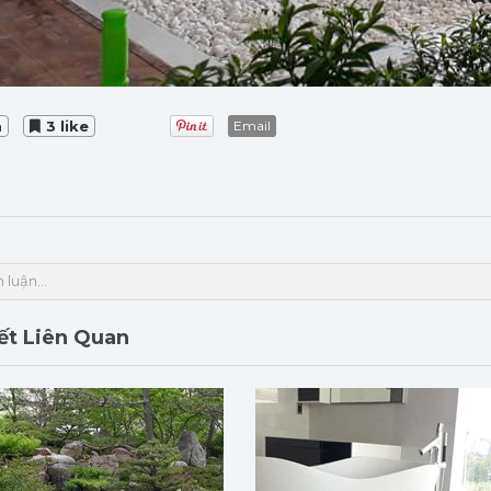
m
3 like
Email
 luận...
iết Liên Quan