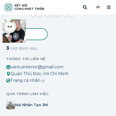
KẾT NỐI
VI
CÙNG PHÁT TRIỂN
Vũ Văn Tú
Đánh dấu
3
lượt đánh dấu
THÔNG TIN LIÊN HỆ
vantuinterior@gmail.com
Quận Thủ Đức, Hồ Chí Minh
Trang cá nhân
QUÁ TRÌNH LÀM VIỆC
Núi Nhân Tạo 3M