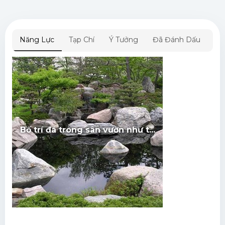
Năng Lực
Tạp Chí
Ý Tưởng
Đã Đánh Dấu
Bố trí đá trong sân vườn như t...