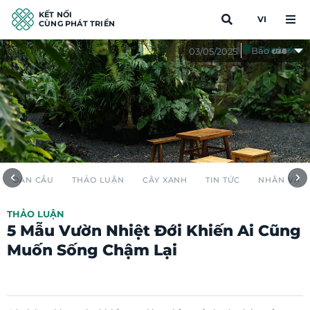
KẾT NỐI
VI
CÙNG PHÁT TRIỂN
Đánh dấu
Báo cáo
03/05/2025
TOÀN CẦU
THẢO LUẬN
CÂY XANH
TIN TỨC
NHÂN VẬT
THẢO LUẬN
5 Mẫu Vườn Nhiệt Đới Khiến Ai Cũng
Muốn Sống Chậm Lại