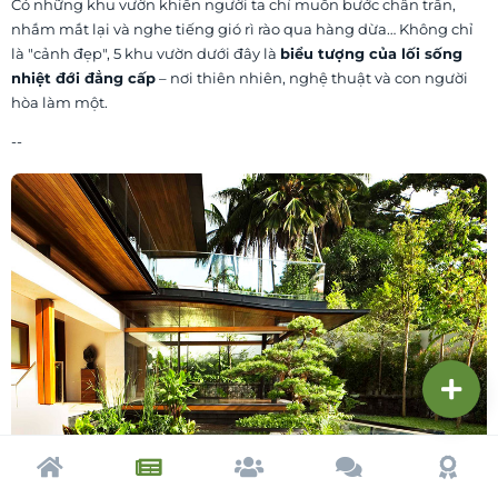
Có những khu vườn khiến người ta chỉ muốn bước chân trần,
nhắm mắt lại và nghe tiếng gió rì rào qua hàng dừa… Không chỉ
là "cảnh đẹp", 5 khu vườn dưới đây là
biểu tượng của lối sống
nhiệt đới đẳng cấp
– nơi thiên nhiên, nghệ thuật và con người
hòa làm một.
--
Trang chủ
Tạp chí
Cộng đồng
Cố vấn
Dấu ấ