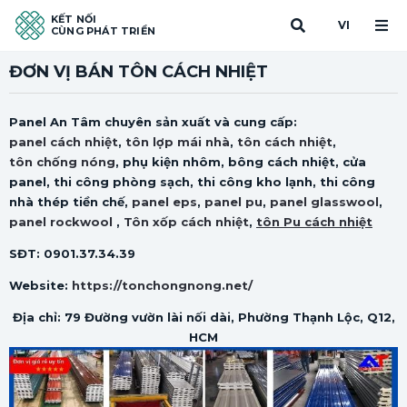
KẾT NỐI
VI
CÙNG PHÁT TRIỂN
ĐƠN VỊ BÁN TÔN CÁCH NHIỆT
Panel An Tâm chuyên sản xuất và cung cấp:
panel cách nhiệt
,
tôn lợp mái nhà
,
tôn cách nhiệt
,
tôn chống nóng
, phụ kiện nhôm, bông cách nhiệt, cửa
panel, thi công phòng sạch, thi công kho lạnh, thi công
nhà thép tiền chế,
panel eps
,
panel pu
,
panel glasswool
,
panel rockwool
,
Tôn xốp cách nhiệt
,
tôn Pu cách nhiệt
SĐT: 0901.37.34.39
Website:
https://tonchongnong.net/
Địa chỉ: 79 Đường vườn lài nối dài, Phường Thạnh Lộc, Q12,
HCM