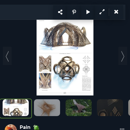
KẾT NỐI
VI
CÙNG PHÁT TRIỂN
Ý tưởng
Trang
1
/ 2
Ý tưởng
Hỏi đáp
Tổ chức
Cá nhân
Năng lực
Tuyển d
Pain