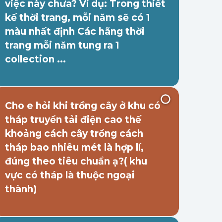
việc này chưa? Ví dụ: Trong thiết
kế thời trang, mỗi năm sẽ có 1
màu nhất định Các hãng thời
trang mỗi năm tung ra 1
collection ...
Cho e hỏi khi trồng cây ở khu có
tháp truyển tải điện cao thế
khoảng cách cây trồng cách
tháp bao nhiêu mét là hợp lí,
đúng theo tiêu chuẩn ạ?( khu
vực có tháp là thuộc ngoại
thành)