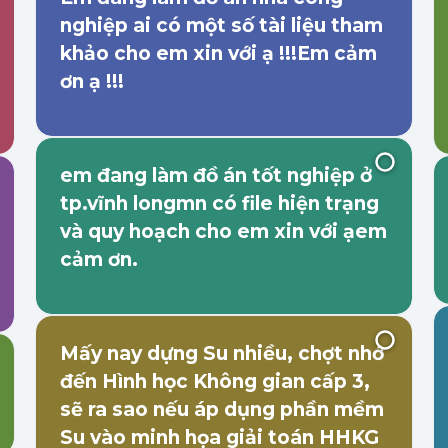
nghiệp ai có một số tài liệu tham
khảo cho em xin với ạ !!!Em cảm
ơn ạ !!!
em đang làm đồ án tốt nghiệp ở
tp.vĩnh longmn có file hiện trạng
và quy hoạch cho em xin với ạem
cảm ơn.
Mấy nay dựng Su nhiều, chợt nhớ
đến Hình học Không gian cấp 3,
sẽ ra sao nếu áp dụng phần mềm
Su vào minh họa giải toán HHKG