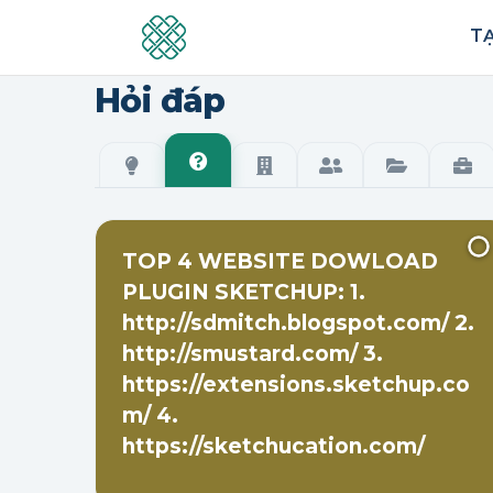
TẠ
Hỏi đáp
Hỏi đáp
Ý tưởng
Tổ chức
Cá nhân
Năng lực
Tuy
TOP 4 WEBSITE DOWLOAD
PLUGIN SKETCHUP: 1.
http://sdmitch.blogspot.com/ 2.
http://smustard.com/ 3.
https://extensions.sketchup.co
m/ 4.
https://sketchucation.com/