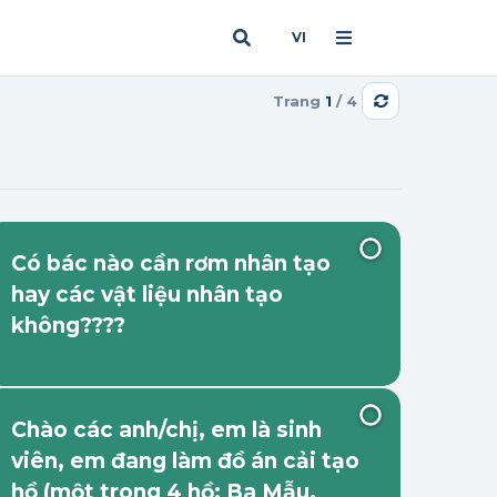
VI
Trang
1
/ 4
Có bác nào cần rơm nhân tạo
hay các vật liệu nhân tạo
không????
Chào các anh/chị, em là sinh
viên, em đang làm đồ án cải tạo
hồ (một trong 4 hồ: Ba Mẫu,