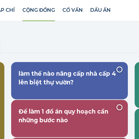
P CHÍ
CỘNG ĐỒNG
CỐ VẤN
DẤU ẤN
ển dụng
làm thế nào nâng cấp nhà cấp 4
lên biệt thự vườn?
Để làm 1 đồ án quy hoạch cần
những bước nào