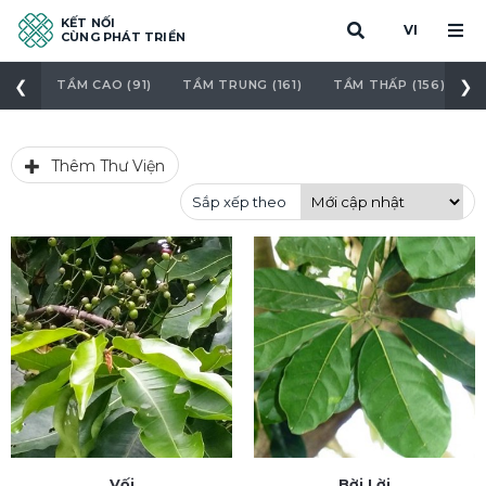
KẾT NỐI
VI
CÙNG PHÁT TRIỂN
❮
❯
TẦM CAO (91)
TẦM TRUNG (161)
TẦM THẤP (156)
C
Thêm Thư Viện
Sắp xếp theo
Vối
Bời Lời