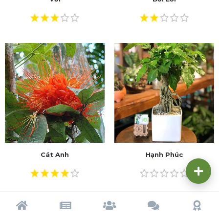
Cát Anh
Hạnh Phúc
Trang chủ
Tạp chí
Cộng đồng
Cố vấn
Dấu ấn