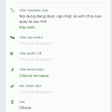
🏷️
TÊN THƯỜNG GỌI
Nội dung đang được cập nhật, sẽ sớm thôi, bạn
quay lại sau nhé
Đậu biếc
🔤
TÊN GỌI KHÁC
Chưa có đóng góp
🌐
TÊN QUỐC TẾ
Chưa có đóng góp
🔬
TÊN KHOA HỌC
Clitoria ternatea
🌿
HỌ THỰC VẬT
Chưa có đóng góp
🧬
CHI
Clitoria