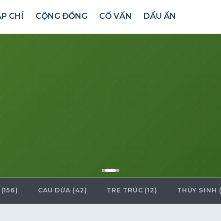
P CHÍ
CỘNG ĐỒNG
CỐ VẤN
DẤU ẤN
(156)
CAU DỪA (42)
TRE TRÚC (12)
THỦY SINH (