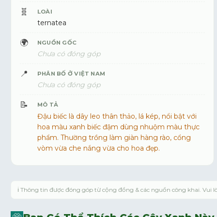
🧬
LOÀI
ternatea
🌍
NGUỒN GỐC
Chưa có đóng góp
📍
PHÂN BỐ Ở VIỆT NAM
Chưa có đóng góp
📝
MÔ TẢ
Đậu biếc là dây leo thân thảo, lá kép, nổi bật với
hoa màu xanh biếc đậm dùng nhuộm màu thực
phẩm. Thường trồng làm giàn hàng rào, cổng
vòm vừa che nắng vừa cho hoa đẹp.
ℹ️ Thông tin được đóng góp từ cộng đồng & các nguồn công khai. Vui 