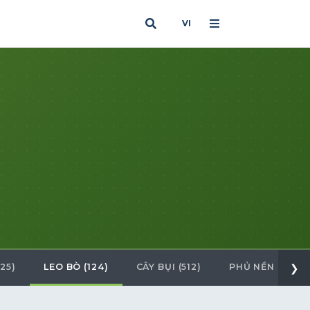
VI
25)
LEO BÒ (124)
CÂY BỤI (512)
PHỦ NỀN (25)
❯