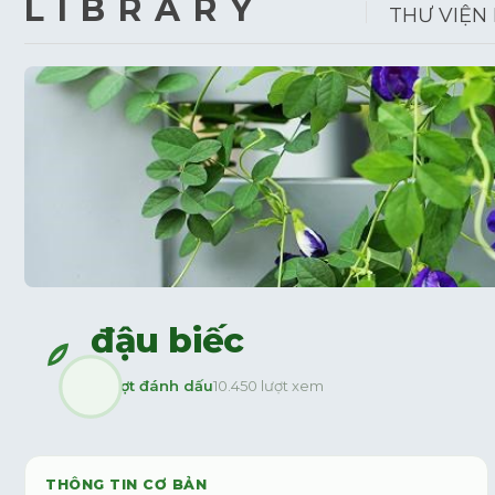
LIBRARY
THƯ VIỆN
đậu biếc
3
lượt đánh dấu
10.450 lượt xem
THÔNG TIN CƠ BẢN