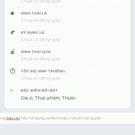
Chưa có đóng góp
🍀
HÌNH THÁI LÁ
Chưa có đóng góp
🍂
KỲ RỤNG LÁ
Chưa có đóng góp
🍎
HÌNH THÁI QUẢ
Chưa có đóng góp
⏱️
TỐC ĐỘ SINH TRƯỞNG
Chưa có đóng góp
✨
ĐẶC ĐIỂM NỔI BẬT
Gia vị, Thực phẩm, Thuốc
lòng
báo cáo
nếu nội dung sai lệch hoặc vi phạm tác quyền.