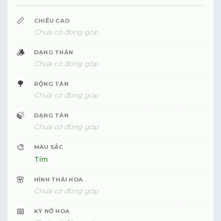
📏
CHIỀU CAO
Chưa có đóng góp
🪵
DẠNG THÂN
Chưa có đóng góp
🌳
RỘNG TÁN
Chưa có đóng góp
🍃
DẠNG TÁN
Chưa có đóng góp
🎨
MÀU SẮC
Tím
🌸
HÌNH THÁI HOA
Chưa có đóng góp
📅
KỲ NỞ HOA