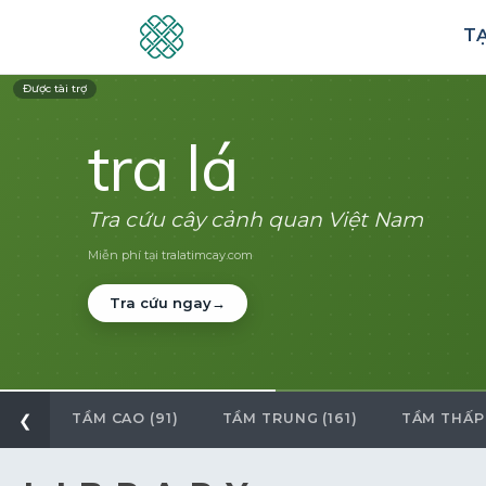
TẠ
Được tài trợ
tra lá
Tra cứu cây cảnh quan Việt Nam
Miễn phí tại tralatimcay.com
Tra cứu ngay
→
❮
TẦM CAO (91)
TẦM TRUNG (161)
TẦM THẤP 