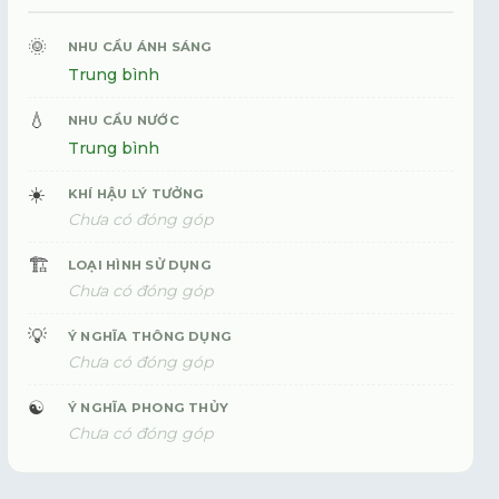
🌞
NHU CẦU ÁNH SÁNG
Trung bình
💧
NHU CẦU NƯỚC
Trung bình
☀️
KHÍ HẬU LÝ TƯỞNG
Chưa có đóng góp
🏗️
LOẠI HÌNH SỬ DỤNG
Chưa có đóng góp
💡
Ý NGHĨA THÔNG DỤNG
Chưa có đóng góp
☯️
Ý NGHĨA PHONG THỦY
Chưa có đóng góp