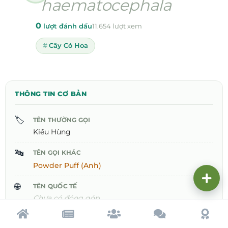
haematocephala
0
lượt đánh dấu
11.654 lượt xem
Cây Có Hoa
THÔNG TIN CƠ BẢN
🏷️
TÊN THƯỜNG GỌI
Kiều Hùng
🔤
TÊN GỌI KHÁC
Powder Puff (Anh)
🌐
TÊN QUỐC TẾ
Chưa có đóng góp
🔬
Trang chủ
Tạp chí
Cộng đồng
Cố vấn
Dấu ấ
TÊN KHOA HỌC