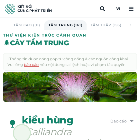
KẾT NỐI
VI
CÙNG PHÁT TRIỂN
TẦM CAO (91)
TẦM TRUNG (161)
TẦM THẤP (156)
CAU 
THƯ VIỆN KIẾN TRÚC CẢNH QUAN
🌲
CÂY TẦM TRUNG
ℹ️ Thông tin được đóng góp từ cộng đồng & các nguồn công khai.
Vui lòng
báo cáo
nếu nội dung sai lệch hoặc vi phạm tác quyền.
kiều hùng
Báo cáo
Calliandra