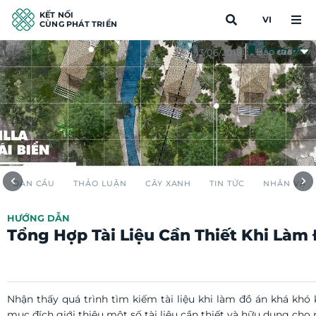
KẾT NỐI
VI
CÙNG PHÁT TRIỂN
Đánh dấu
Báo cáo
13/06/2018
TOÀN CẦU
THẢO LUẬN
CÂY XANH
TIN TỨC
NHÂN VẬT
HƯỚNG DẪN
Tổng Hợp Tài Liệu Cần Thiết Khi Làm
Nhận thấy quá trình tìm kiếm tài liệu khi làm đồ án khá khó k
mục đích giới thiệu một số tài liệu cần thiết và hữu dụng cho 