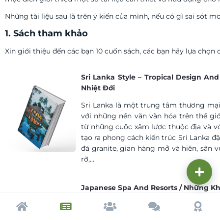
Những tài liệu sau là trên ý kiến của mình, nếu có gì sai sót 
1. Sách tham khảo
Xin giới thiệu đến các bạn 10 cuốn sách, các bạn hãy lựa chọn
Sri Lanka Style – Tropical Design And
Nhiệt Đới
Sri Lanka là một trung tâm thương mại
với những nền văn văn hóa trên thế giới
từ những cuộc xâm lược thuộc địa và vớ
tạo ra phong cách kiến trúc Sri Lanka đặ
đá granite, gian hàng mở và hiên, sân 
rỡ,...
Japanese Spa And Resorts / Những K
Thiết kế thanh lịch cùng sự sự hòa 
Trang chủ
Tạp chí
Cộng đồng
Cố vấn
Dấu ấ
phong cách thiết kế hiện đại, cuốn sác