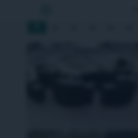
Ý tưởng
TẠ
Ý tưởng
Hỏi đáp
Tổ chức
Cá nhân
Năng lực
Tuy