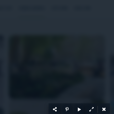
P CHÍ
CỘNG ĐỒNG
CỐ VẤN
DẤU ẤN
ển dụng