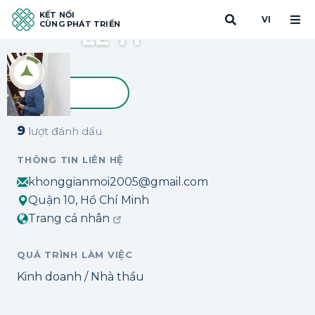
KẾT NỐI
VI
CÙNG PHÁT TRIỂN
LE TY
Đánh dấu
9
lượt đánh dấu
THÔNG TIN LIÊN HỆ
khonggianmoi2005@gmail.com
Quận 10, Hồ Chí Minh
Trang cá nhân
QUÁ TRÌNH LÀM VIỆC
Kinh doanh / Nhà thầu