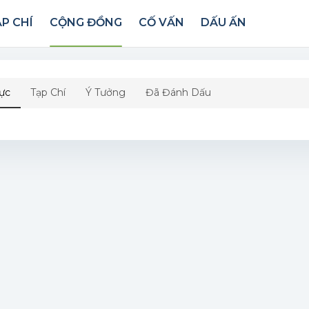
P CHÍ
CỘNG ĐỒNG
CỐ VẤN
DẤU ẤN
ực
Tạp Chí
Ý Tưởng
Đã Đánh Dấu