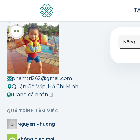
pham tri
TẠ
Đánh dấu
Năng L
1
lượt đánh dấu
THÔNG TIN LIÊN HỆ
phamtri262@gmail.com
Quận Gò Vấp, Hồ Chí Minh
Trang cá nhân
QUÁ TRÌNH LÀM VIỆC
Nguyen Phuong
Không gian mới