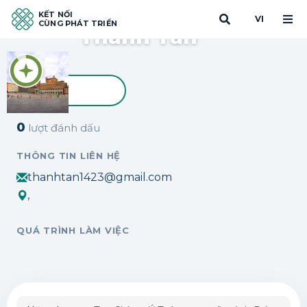
KẾT NỐI
VI
CÙNG PHÁT TRIỂN
Thanh Tân
Đánh dấu
0
lượt đánh dấu
THÔNG TIN LIÊN HỆ
thanhtan1423@gmail.com
,
QUÁ TRÌNH LÀM VIỆC