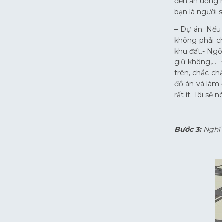
đến ăn uống 
bạn là người 
– Dự án: Nếu 
không phải ch
khu đất.- Ngô
giữ không,…- 
trên, chắc ch
đồ án và làm 
rất ít. Tôi sẽ
Bước 3:
Nghĩ 