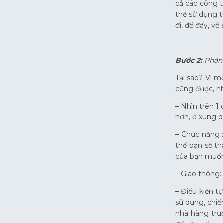
cả các công t
thể sử dụng t
đi, để đấy, về
Bước 2:
Phân 
Tại sao? Vì m
cũng được, nh
– Nhìn trên 1
hơn, ở xung 
– Chức năng 
thế bạn sẽ th
của bạn muốn
– Giao thông:
– Điều kiện t
sử dụng, chiế
nhà hàng trư