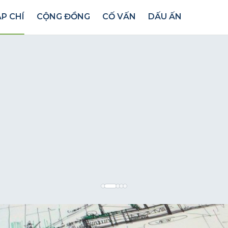
P CHÍ
CỘNG ĐỒNG
CỐ VẤN
DẤU ẤN