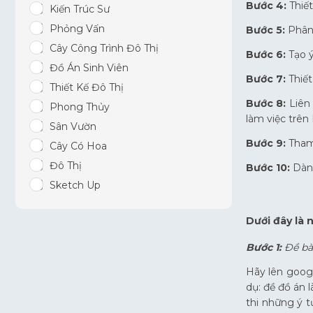
Bước 4:
Thiế
Kiến Trúc Sư
Phỏng Vấn
Bước 5:
Phân
Cây Công Trình Đô Thị
Bước 6:
Tạo ý
Đồ Án Sinh Viên
Bước 7:
Thiết
Thiết Kế Đô Thị
Bước 8:
Liên 
Phong Thủy
làm việc trên
Sân Vườn
Bước 9:
Tham 
Cây Có Hoa
Đô Thị
Bước 10:
Dàn 
Sketch Up
Dưới đây là 
Bước 1:
Đề bài
Hãy lên googl
dụ: đề đồ án l
thi những ý 