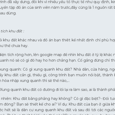
rình đã xây dưng, đôi khi vì nhiều yếu tố thực tế như quy định, k
uyển tập đồ án của sinh viên năm trước,đây cũng là 1 nguồn rất 
 sau dùng.
tích khu đất :
ỗi khu đất khác nhau và đồ án bạn thiêt kế nhất định chỉ phù h
ư thế chưa hay.
 diện tích rộng hơn, lên google map để nhìn khu đất ở tỷ lệ khác 
quanh nó sẽ có gì đó hay ho hơn chẳng hạn. Cố gắng đừng chỉ t
xung quanh: Có gì xung quanh khu đất? Nhà dân, cửa hàng, ngô
ấy khu đất cần gì, thiếu gì, công trình bạn muốn nổi bật, thành
 hòa nhập xung quanh thì sẽ thế nào,…
 Xung quanh khu đất có đường đi lối lại ra làm sao, ai là thành 
ự nhiên: Khu đất bằng phẳng hay không? Có gì đặc biệt?- Đối t
m đóng? Bạn sẽ thiết kế cho ai? Ví dụ: Khu đất của bạn ở giữa k
ớc hết sẽ là dân cư xung quanh khu đất và sau đó tới các nguồ