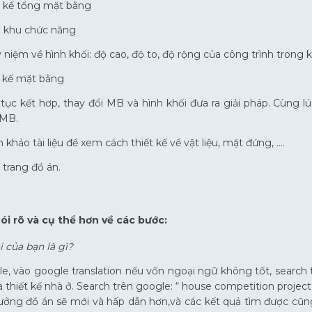
t kế tổng mặt bằng
 khu chức năng
 niệm về hình khối: độ cao, độ to, độ rộng của công trình trong k
 kế mặt bằng
tục kết hơp, thay đổi MB và hình khối đưa ra giải pháp. Cùng 
 MB.
khảo tài liệu để xem cách thiết kế về vật liệu, mặt đứng, ….
trang đồ án.
nói rõ và cụ thể hơn về các bước:
 của bạn là gì?
e, vào google translation nếu vốn ngoại ngữ không tốt, search 
à thiết kế nhà ở. Search trên google: “ house competition project
tưởng đồ án sẽ mới và hấp dẫn hơn,và các kết quả tìm được cũn