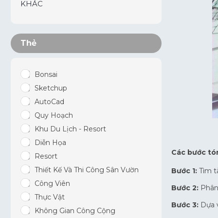
KHÁC
Thẻ
Bonsai
Sketchup
AutoCad
Quy Hoạch
Khu Du Lịch - Resort
Diễn Họa
Các bước tó
Resort
Thiết Kế Và Thi Công Sân Vườn
Bước 1:
Tìm t
Công Viên
Bước 2:
Phân 
Thực Vật
Bước 3:
Dựa v
Không Gian Công Cộng