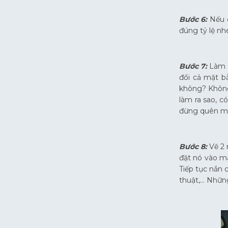
Bước 6:
Nếu c
đúng tỷ lệ nh
Bước 7:
Làm m
đổi cả mặt b
không? Không
làm ra sao, c
đừng quên mất
Bước 8:
Vẽ 2 
đặt nó vào m
Tiếp tục nắn 
thuật,… Những