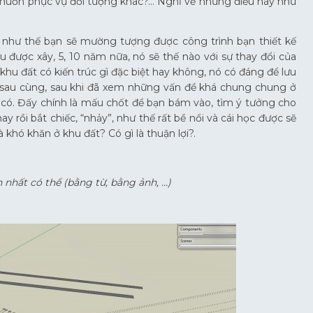
 muốn phục vụ đối tượng khác?… Nghĩ về những điều này như
t, như thế bạn sẽ mường tượng được công trình bạn thiết kế
ếu được xây, 5, 10 năm nữa, nó sẽ thế nào với sự thay đổi của
khu đất có kiến trúc gì đặc biệt hay không, nó có đáng để lưu
lời sau cùng, sau khi đã xem những vấn đề khá chung chung ở
hể có. Đấy chính là mấu chốt để bạn bám vào, tìm ý tưởng cho
y rồi bắt chiếc, “nhảy”, như thế rất bề nổi và cái học được sẽ
 là khó khăn ở khu đất? Có gì là thuận lợi?.
 nhất có thể (bằng từ, bằng ảnh, …)