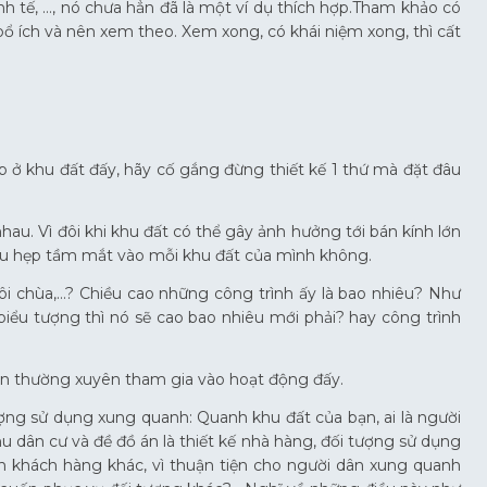
inh tế, …, nó chưa hẳn đã là một ví dụ thích hợp.Tham khảo có
bổ ích và nên xem theo. Xem xong, có khái niệm xong, thì cất
ợp ở khu đất đấy, hãy cố gắng đừng thiết kế 1 thứ mà đặt đâu
nhau. Vì đôi khi khu đất có thể gây ảnh hưởng tới bán kính lớn
hu hẹp tầm mắt vào mỗi khu đất của mình không.
i chùa,…? Chiều cao những công trình ấy là bao nhiêu? Như
 biểu tượng thì nó sẽ cao bao nhiêu mới phải? hay công trình
phần thường xuyên tham gia vào hoạt động đấy.
ượng sử dụng xung quanh: Quanh khu đất của bạn, ai là người
hu dân cư và đề đồ án là thiết kế nhà hàng, đối tượng sử dụng
n khách hàng khác, vì thuận tiện cho người dân xung quanh