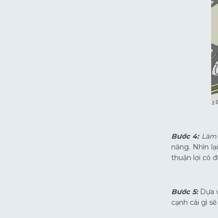
Bước 4:
Làm 
năng. Nhìn l
thuận lợi có 
Bước 5:
Dựa v
cạnh cái gì s