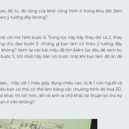
o, độ to, độ rộng của khối công trình ở trong khu đất (làm
theo ý tưởng đấy không?
 với mô hình bước 6. Trong lúc này hãy thay đổi cả 2, thay
ưởng chủ đạo bước 3: những gì bạn làm có theo ý tưởng đấy
không? Xem lại các bài mẫu đã tìm kiếm lúc đầu để xem họ
o bước 3, tốt nhất hãy dán nó trước mặt khi bạn làm đồ án để
 sao,… Hãy cắt 1 mẩu giấy đúng chiều cao, tỷ lệ 1 con người và
u bạn có thể, có thể làm bằng các chương trình đồ họa 3D.
khác thì tốt hơn, đổi vệ sinh ra chỗ khác sẽ thuận lợi cho kỹ
bạn ở trên không?