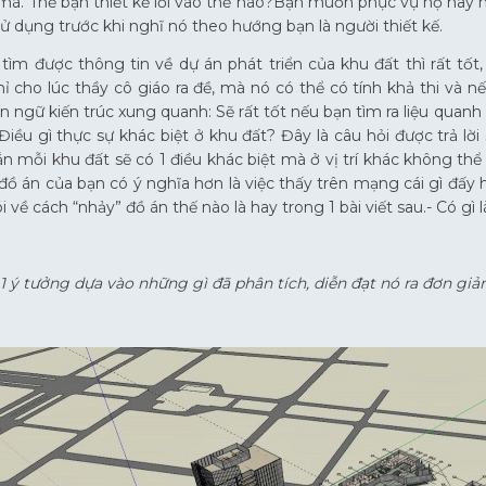
mà. Thế bạn thiết kế lối vào thế nào?Bạn muốn phục vụ họ hay
sử dụng trước khi nghĩ nó theo hướng bạn là người thiết kế.
tìm được thông tin về dự án phát triển của khu đất thì rất tố
ỉ cho lúc thầy cô giáo ra đề, mà nó có thể có tính khả thi và n
n ngữ kiến trúc xung quanh: Sẽ rất tốt nếu bạn tìm ra liệu quanh 
Điều gì thực sự khác biệt ở khu đất? Đây là câu hỏi được trả 
ắn mỗi khu đất sẽ có 1 điều khác biệt mà ở vị trí khác không t
đồ án của bạn có ý nghĩa hơn là việc thấy trên mạng cái gì đấy ha
 nói về cách “nhảy” đồ án thế nào là hay trong 1 bài viết sau.- Có gì
1 ý tưởng dựa vào những gì đã phân tích, diễn đạt nó ra đơn giản