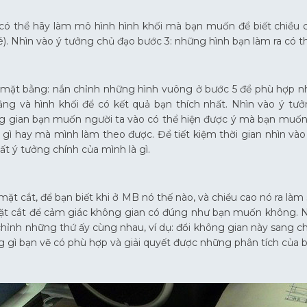
ó thể hãy làm mô hình hình khối mà bạn muốn để biết chiều ca
é). Nhìn vào ý tưởng chủ đạo bước 3: những hình bạn làm ra có 
ặt bằng: nắn chỉnh những hình vuông ở bước 5 để phù hợp nhất
ằng và hình khối để có kết quả bạn thích nhất. Nhìn vào ý t
 gian bạn muốn người ta vào có thể hiện được ý mà bạn muốn 
ó gì hay mà mình làm theo được. Để tiết kiệm thời gian nhìn và
 ý tưởng chính của mình là gì.
mặt cắt, để bạn biết khi ở MB nó thế nào, và chiều cao nó ra làm
ặt cắt để cảm giác không gian có đúng như bạn muốn không. Nế
chỉnh những thứ ấy cùng nhau, ví dụ: đổi không gian này sang chỗ 
 gì bạn vẽ có phù hợp và giải quyết được những phân tích của 