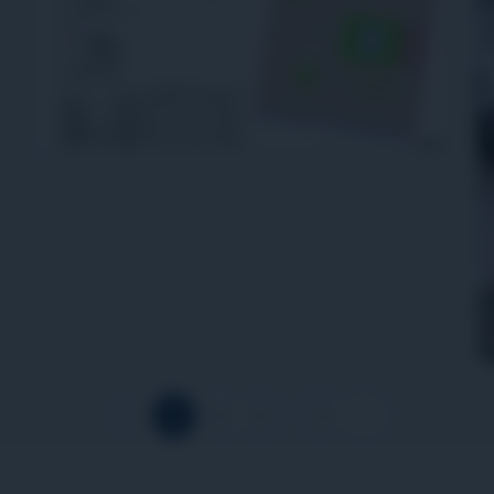
‹
1
2
3
…
5
›