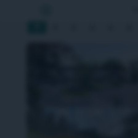
Ý tưởng
TẠ
Ý tưởng
Hỏi đáp
Tổ chức
Cá nhân
Năng lực
Tuy