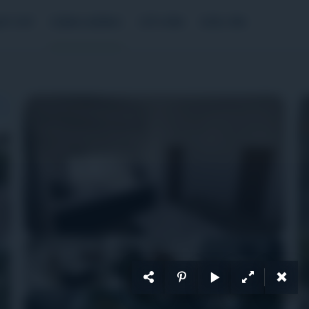
P CHÍ
CỘNG ĐỒNG
CỐ VẤN
DẤU ẤN
ển dụng
+20