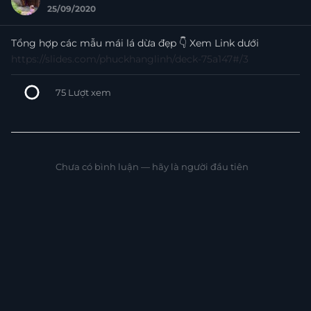
25/09/2020
Tổng hợp các mẫu mái lá dừa đẹp 👇 Xem Link dưới
https://slides.com/phuckhanglinh/deck-75a147#/3
75
Lượt xem
+5