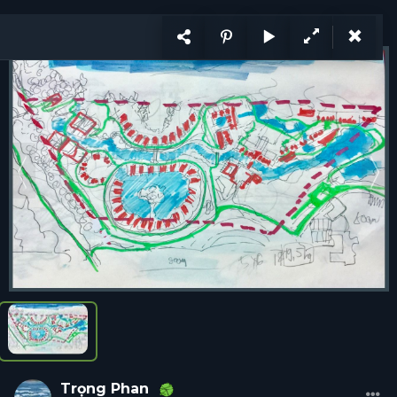
KẾT NỐI
VI
CÙNG PHÁT TRIỂN
Ý tưởng
Trang
1
/ 2
Ý tưởng
Hỏi đáp
Tổ chức
Cá nhân
Năng lực
Tuyển d
Trọng
Phan