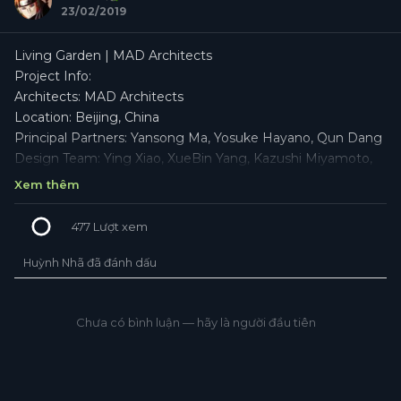
23/02/2019
Living Garden | MAD Architects
Project Info:
Architects: MAD Architects
Location: Beijing, China
Principal Partners: Yansong Ma, Yosuke Hayano, Qun Dang
Design Team: Ying Xiao, XueBin Yang, Kazushi Miyamoto,
Qiang Yu, Luman Chen
Xem thêm
Project Year: 2018
Photographs: Chunhui Zhao, Fangfang Tian, Dongdong
477
Lượt xem
Zhou
Project Name: Living Garden
Huỳnh Nhã đã đánh dấu
+6