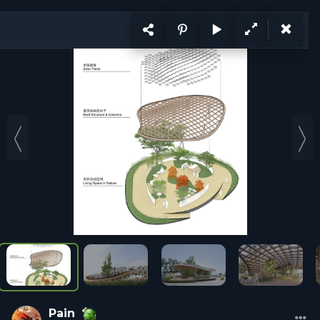
KẾT NỐI
VI
CÙNG PHÁT TRIỂN
Ý tưởng
Trang
1
/ 2
Ý tưởng
Hỏi đáp
Tổ chức
Cá nhân
Năng lực
Tuyển d
Pain