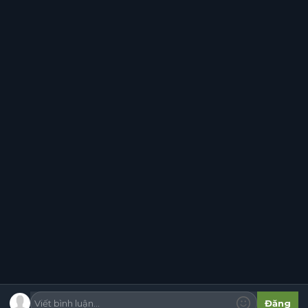
+5
‹
1
2
3
…
5
›
Viết bình luận...
Đăng