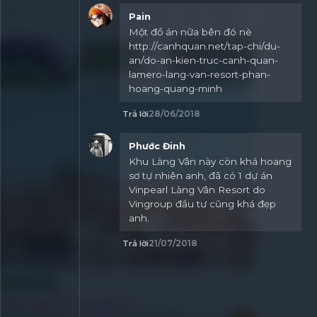
Pain
Một đồ án nữa bên đó nè
http://canhquan.net/tap-chi/du-
an/do-an-kien-truc-canh-quan-
+6
lamero-lang-van-resort-phan-
hoang-quang-minh
28/06/2018
Trả lời
Phước Đinh
Khu Làng Vân này còn khá hoang
sơ tự nhiên anh, đã có 1 dự án
Vinpearl Làng Vân Resort do
Vingroup đầu tư cũng khá đẹp
anh.
21/07/2018
Trả lời