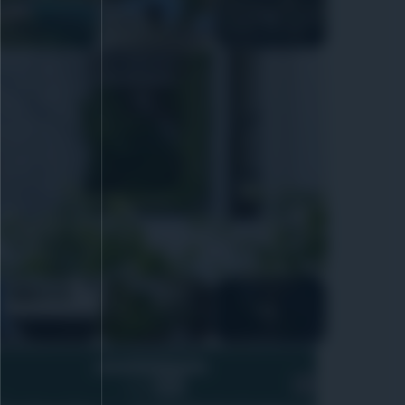
+16
+14