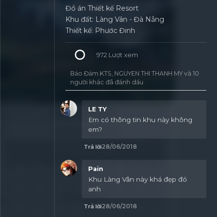
Đồ án Thiết kế Resort
Khu đất: Làng Vân - Đà Nẵng
Thiết kế: Phước Đinh
972
Lượt xem
Bảo Đảm.KTS, NGUYEN THI THANH MY và 10
người khác đã đánh dấu
LE TY
Em có thông tin khu này không
em?
28/06/2018
Trả lời
Pain
Khu Làng Vân này khá đẹp đó
anh
28/06/2018
Trả lời