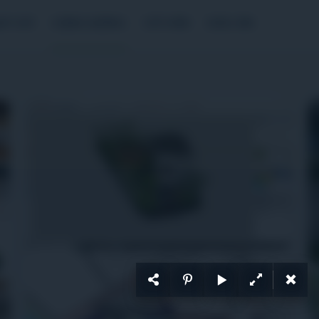
P CHÍ
CỘNG ĐỒNG
CỐ VẤN
DẤU ẤN
ển dụng