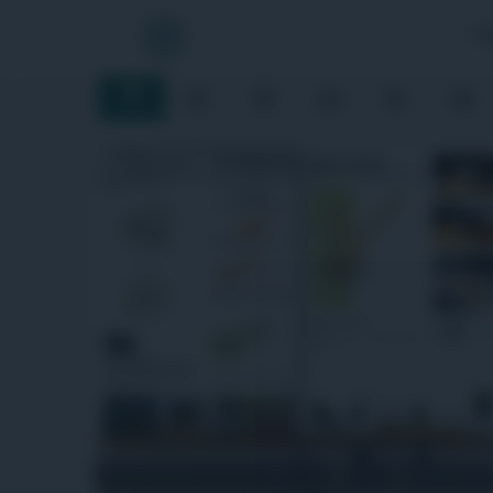
Ý tưởng
TẠ
Ý tưởng
Hỏi đáp
Tổ chức
Cá nhân
Năng lực
Tuy