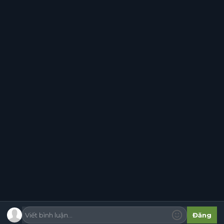
‹
1
2
3
…
5
›
Viết bình luận...
Đăng
Trang chủ
Tạp chí
Cộng đồng
Cố vấn
Dấu ấn