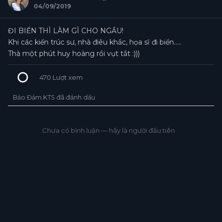
04/09/2019
ĐI BIỂN THÌ LÀM GÌ CHO NGẦU!
Khi các kiến trúc sư, nhà điêu khắc, họa sĩ đi biển.....
Thà một phút huy hoàng rồi vụt tắt :)))
470
Lượt xem
Bảo Đảm.KTS đã đánh dấu
+1