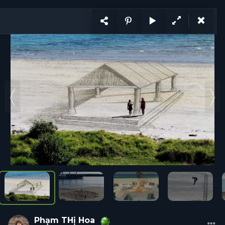
KẾT NỐI
VI
CÙNG PHÁT TRIỂN
Ý tưởng
Trang
1
/ 2
Ý tưởng
Hỏi đáp
Tổ chức
Cá nhân
Năng lực
Tuyển d
Phạm THị
Hoa